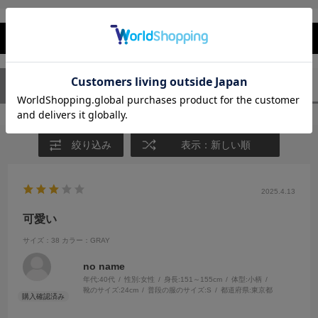
レビューを閉じる
ユーザーレビュー
（1）
スタッフレビュー
（0）
絞り込み
表示：新しい順
2025.4.13
可愛い
サイズ：38
カラー：GRAY
no name
年代:
40代
性別:
女性
身長:
151～155cm
体型:
小柄
靴のサイズ:
24cm
普段の服のサイズ:
S
都道府県:
東京都