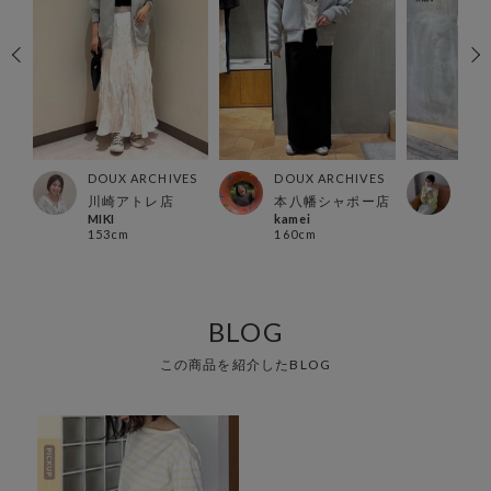
ES
DOUX ARCHIVES
DOUX ARCHIVES
DOU
店
川崎アトレ店
本八幡シャポー店
本八
MIKI
kamei
mok
153cm
160cm
152
BLOG
この商品を紹介したBLOG