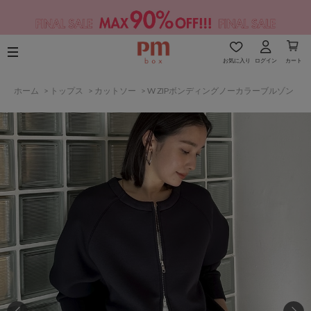
お気に入り
ログイン
カート
ホーム
>
トップス
>
カットソー
>
W ZIPボンディングノーカラーブルゾン