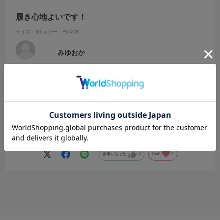
履き心地よいです！
サイズ：36
カラー：BLACK
みゆおか
娘と共用できるサンダルが欲しいと思っていたところ、セールになっ
ていましたので即買いしました。いつもなんですがPMボックスさんの
発送は早く、丁寧で安心できます。実際の商品は本当にかわいくて履
き心地がよいです。娘も気に入ってくれました。ありがとうございま
続きを読む
した。
参考になった
0
Like!
0