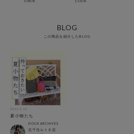
158cm
153cm
159
BLOG
この商品を紹介したBLOG
2025-5-15
夏小物たち
DOUX ARCHIVES
北千住ルミネ店