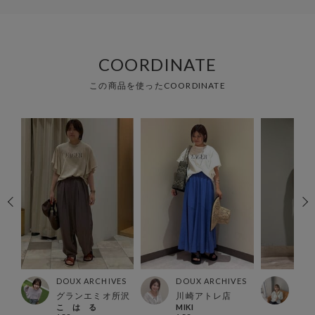
COORDINATE
この商品を使ったCOORDINATE
ES
DOUX ARCHIVES
DOUX ARCHIVES
DOU
所沢
グランエミオ所沢
川崎アトレ店
錦糸
こ は る
MIKI
kan