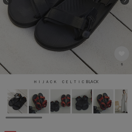
8
ＨＩＪＡＣＫ ＣＥＬＴＩＣ BLACK