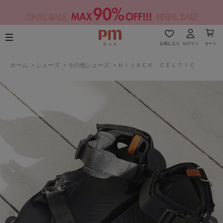
お気に入り
ログイン
カート
ホーム
>
シューズ
>
その他シューズ
>
ＨＩＪＡＣＫ ＣＥＬＴＩＣ