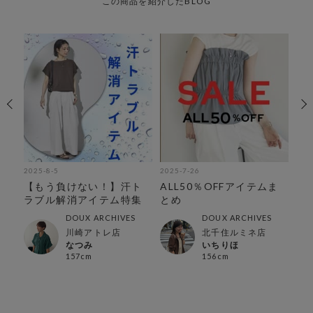
この商品を紹介したBLOG
2025-8-5
2025-7-26
202
に
【もう負けない！】汗ト
ALL50％OFFアイテムま
【S
〜
ラブル解消アイテム特集
とめ
買
ム
DOUX ARCHIVES
DOUX ARCHIVES
店
川崎アトレ店
北千住ルミネ店
なつみ
いちりほ
157cm
156cm