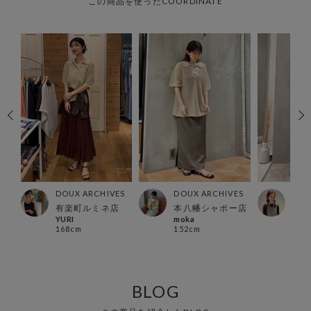
この商品を使ったCOORDINATE
ES
DOUX ARCHIVES
DOUX ARCHIVES
DOU
有楽町ルミネ店
本八幡シャポー店
横浜
YURI
moka
Hosh
168cm
152cm
153
BLOG