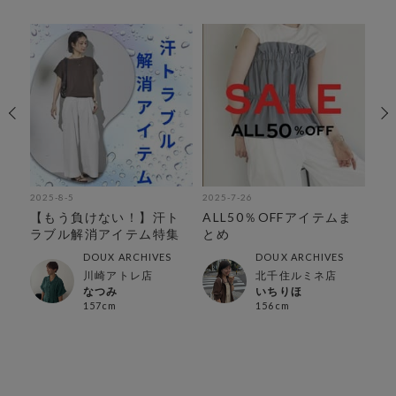
2025-8-5
2025-7-26
202
に
【もう負けない！】汗ト
ALL50％OFFアイテムま
【S
〜
ラブル解消アイテム特集
とめ
買
ム
DOUX ARCHIVES
DOUX ARCHIVES
店
川崎アトレ店
北千住ルミネ店
なつみ
いちりほ
157cm
156cm