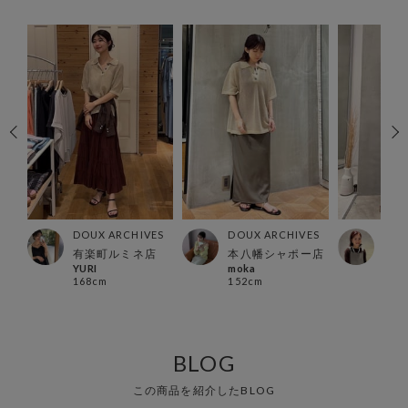
ES
DOUX ARCHIVES
DOUX ARCHIVES
DOU
有楽町ルミネ店
本八幡シャポー店
横浜
YURI
moka
Hosh
168cm
152cm
153
BLOG
この商品を紹介したBLOG