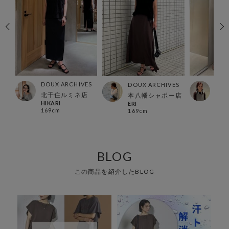
ES
DOUX ARCHIVES
DOU
DOUX ARCHIVES
北千住ルミネ店
横浜
本八幡シャポー店
HIKARI
Hosh
ERI
169cm
153
169cm
BLOG
この商品を紹介したBLOG