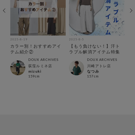
2025-8-19
2025-8-5
202
ップ
カラー別！おすすめアイ
【もう負けない！】汗ト
マ
テム紹介②
ラブル解消アイテム特集
足し
DOUX ARCHIVES
DOUX ARCHIVES
荻窪ルミネ店
川崎アトレ店
mizuki
なつみ
159cm
157cm