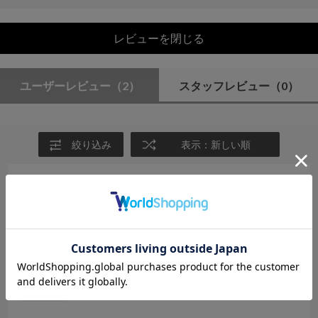
レビューを閉じる
ユーザーレビュー
（2）
スタッフレビュー
（0）
絞り込み
表示：新しい順
2025.8.13
ヘビロテトップスになりました
サイズ：F
カラー：BLACK
ちろぷー
年代:
50代
性別:
女性
身長:
146～150cm
体型:
小柄
靴のサイズ:
～23cm
普段の服のサイズ:
S
都道府県:
福島県