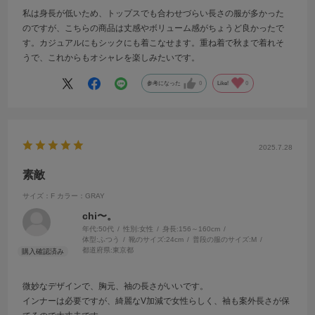
私は身長が低いため、トップスでも合わせづらい長さの服が多かった
のですが、こちらの商品は丈感やボリューム感がちょうど良かったで
す。カジュアルにもシックにも着こなせます。重ね着で秋まで着れそ
うで、これからもオシャレを楽しみたいです。
参考になった
0
Like!
0
2025.7.28
素敵
サイズ：F
カラー：GRAY
chi〜。
年代:
50代
性別:
女性
身長:
156～160cm
体型:
ふつう
靴のサイズ:
24cm
普段の服のサイズ:
M
都道府県:
東京都
微妙なデザインで、胸元、袖の長さがいいです。
インナーは必要ですが、綺麗なV加減で女性らしく、袖も案外長さが保