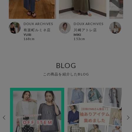
ES
DOUX ARCHIVES
DOUX ARCHIVES
DOU
有楽町ルミネ店
川崎アトレ店
錦糸
YURI
MIKI
kan
168cm
153cm
159
BLOG
この商品を紹介したBLOG