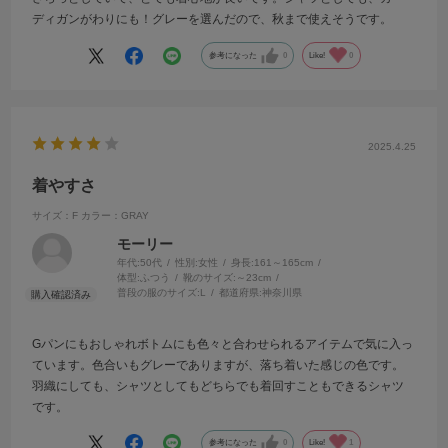
ディガンがわりにも！グレーを選んだので、秋まで使えそうです。
参考になった
0
Like!
0
2025.4.25
着やすさ
サイズ：F
カラー：GRAY
モーリー
年代:
50代
性別:
女性
身長:
161～165cm
体型:
ふつう
靴のサイズ:
～23cm
普段の服のサイズ:
L
都道府県:
神奈川県
Gパンにもおしゃれボトムにも色々と合わせられるアイテムで気に入っ
ています。色合いもグレーでありますが、落ち着いた感じの色です。
羽織にしても、シャツとしてもどちらでも着回すこともできるシャツ
です。
参考になった
0
Like!
1