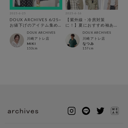
2025-6-25
2025-6-16
202
DOUX ARCHIVES 6/25~
【紫外線・冷房対策
【
ツ
お値下げのアイテム集め
に！】夏におすすめ袖あ
す
ました♪
りアイテム
DOUX ARCHIVES
DOUX ARCHIVES
川崎アトレ店
川崎アトレ店
MIKI
なつみ
153cm
157cm