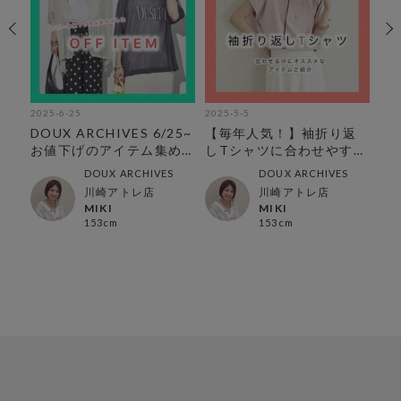
2025-6-25
2025-5-5
202
けシ
DOUX ARCHIVES 6/25~
【毎年人気！】袖折り返
【
ム
お値下げのアイテム集め
しTシャツに合わせやすい
ー
ました♪
アイテムのご紹介
DOUX ARCHIVES
DOUX ARCHIVES
川崎アトレ店
川崎アトレ店
MIKI
MIKI
153cm
153cm