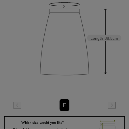
Length
88.5cm
F