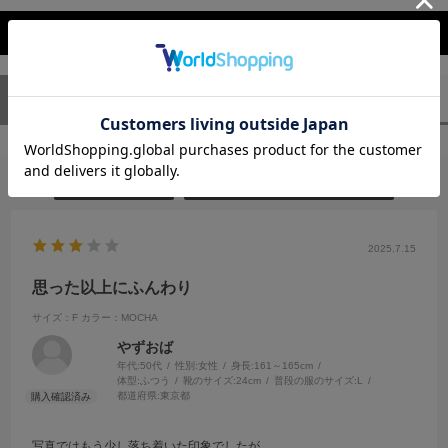
レビューを閉じる
ユーザーレビュー
（1）
スタッフレビュー
（0）
絞り込み
表示：新しい順
2025.7.15
思った以上にふんわり
サイズ：F
カラー：MOCHA
やずおば
年代:
50代
性別:
女性
身長:
161～165cm
体型:
ふつう
靴のサイズ:
24cm
普段の服のサイズ:
L
都道府県:
東京都
写真ではもう少し落ち着いた印象でしたが、