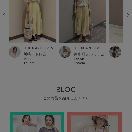
ES
DOUX ARCHIVES
DOUX ARCHIVES
DOU
川崎アトレ店
錦糸町テルミナ店
北千
MIKI
kanon
いち
153cm
159cm
156
BLOG
この商品を紹介したBLOG