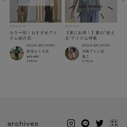
2025-8-19
2025-8-8
202
に
カラー別！おすすめアイ
【更にお得！】夏の“使え
【
〜
テム紹介②
る”アイテム特集
ラ
DOUX ARCHIVES
DOUX ARCHIVES
店
荻窪ルミネ店
川崎アトレ店
mizuki
るこ
159cm
173cm