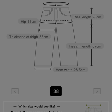
Rise length
28cm
Hip
98cm
Thickness of thigh
35cm
Inseam length
67cm
Hem width
28.5cm
38