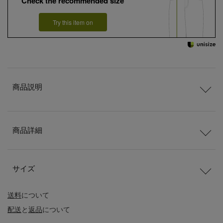
Check the recommended size
Try this item on
商品説明
商品詳細
サイズ
送料
について
配送
と
返品
について