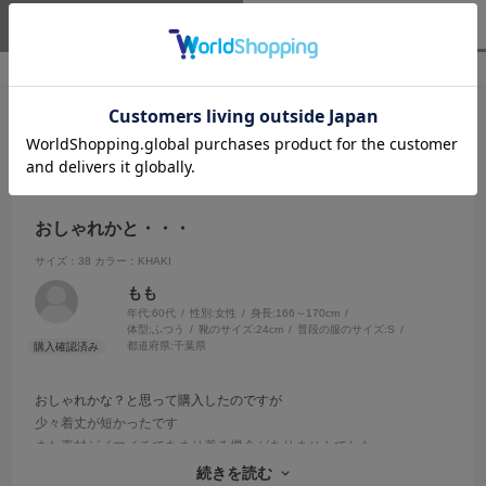
ユーザーレビュー
（1）
スタッフレビュー
（0）
絞り込み
表示：新しい順
2025.12.17
おしゃれかと・・・
サイズ：38
カラー：KHAKI
もも
年代:
60代
性別:
女性
身長:
166～170cm
体型:
ふつう
靴のサイズ:
24cm
普段の服のサイズ:
S
都道府県:
千葉県
おしゃれかな？と思って購入したのですが
少々着丈が短かったです
また素材がイマイチであまり着る機会がありませんでした
もう少し光沢のある素材で落ち感がある方が良いと思います
続きを読む