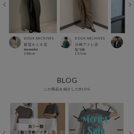
ES
DOUX ARCHIVES
DOUX ARCHIVES
DOU
荻窪ルミネ店
川崎アトレ店
有楽
momoko
なつみ
Ura
158cm
157cm
157
BLOG
この商品を紹介したBLOG