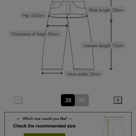
Rise length
29cm
Hip
102cm
Thickness of thigh
33cm
Inseam length
71cm
Hem width
24cm
38
40
Check the recommended size