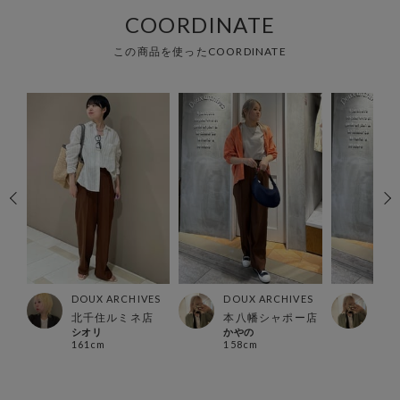
COORDINATE
この商品を使ったCOORDINATE
ES
DOUX ARCHIVES
DOUX ARCHIVES
DOU
ナ店
北千住ルミネ店
本八幡シャポー店
本八
シオリ
かやの
かや
161cm
158cm
158