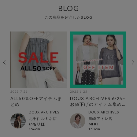
BLOG
この商品を紹介したBLOG
2025-7-26
2025-6-25
202
作
ALL50％OFFアイテムま
DOUX ARCHIVES 6/25~
【
とめ
お値下げのアイテム集め
す
ました♪
DOUX ARCHIVES
DOUX ARCHIVES
北千住ルミネ店
川崎アトレ店
いちりほ
MIKI
156cm
153cm