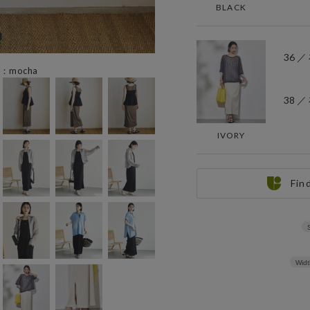
BLACK
36 
：mocha
38 
IVORY
Fin
Widt