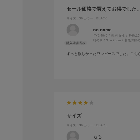
セール価格で買えてお得でした
サイズ：36
カラー：BLACK
no name
年代:
40代
性別:
女性
身長:
1
靴のサイズ:
～23cm
普段の服の
ずっと欲しかったワンピースでした。こち
サイズ
サイズ：36
カラー：BLACK
もも