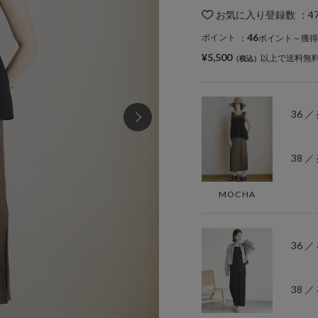
お気に入り登録数
：
4
46
ポイント
：
ポイント～獲得
¥5,500
以上で送料無
36 ／
38 ／
MOCHA
36 
38 