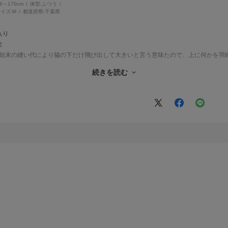
66～170cm
体型:
ふつう
イズ:
M
都道府県:
千葉県
入り
念
グ始末の縫い代により脇の下だけ飛び出して大きいと言う意味たので、上に何かを羽
目の硬い所が当たって痛いです
続きを読む
ます
で
です