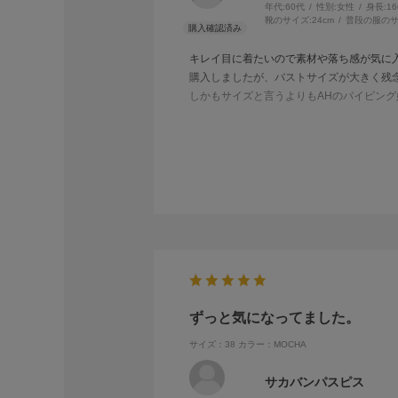
年代:
60代
性別:
女性
身長:
1
靴のサイズ:
24cm
普段の服のサ
キレイ目に着たいので素材や落ち感が気に
購入しましたが、バストサイズが大きく残
しかもサイズと言うよりもAHのパイピン
また、腕を下ろした時に脇の下でこの縫い
こちらの商品は他にも沢山持っていますが
大体において縫製の仕様が残念な事があり
もう少し研究された方が良いです
まあ、デザインが気に入って購入し、自分
手直しすれば良いので今回は星マイナス1
ずっと気になってました。
サイズ：38
カラー：MOCHA
サカバンパスピス