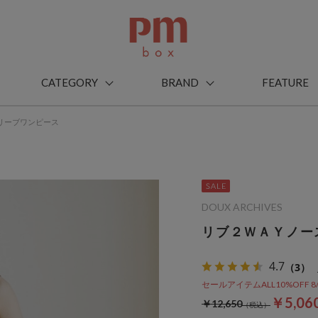
CATEGORY
BRAND
FEATURE
リーブワンピース
DOUX ARCHIVES
リブ２ＷＡＹノー
4.7
（3）
セールアイテムALL10%OFF 8/3(m
￥5,06
￥12,650