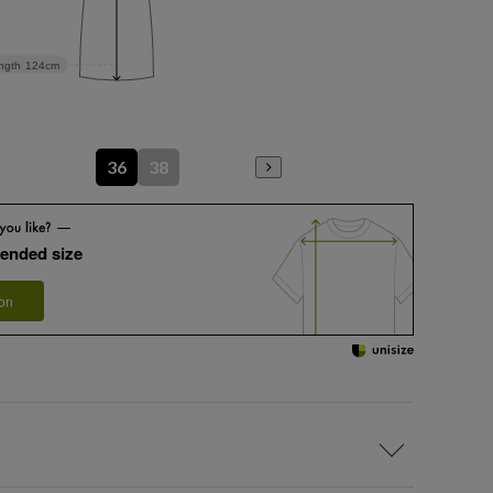
ngth
124cm
36
38
ended size
 on