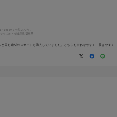
。
51～155cm
体型:
ふつう
サイズ:
S
都道府県:
福島県
らと同じ素材のスカートも購入していました。どちらも合わせやすく、履きやすく