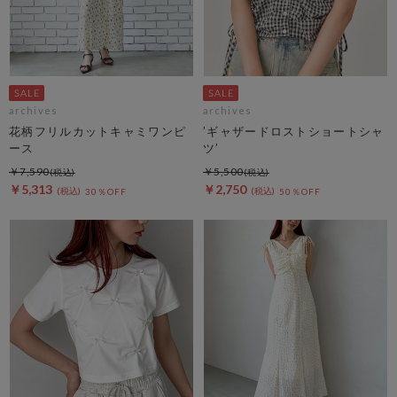
archives
archives
花柄フリルカットキャミワンピ
’ギャザードロストショートシャ
ース
ツ’
￥7,590
￥5,500
￥5,313
￥2,750
30％OFF
50％OFF