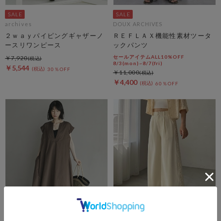
archives
DOUX ARCHIVES
２ｗａｙパイピングギャザーノ
ＲＥＦＬＡＸ機能性素材ツータ
ースリワンピース
ックパンツ
セールアイテムALL10%OFF
￥7,920
8/3(mon)~8/7(fri)
￥5,544
30％OFF
￥11,000
￥4,400
60％OFF