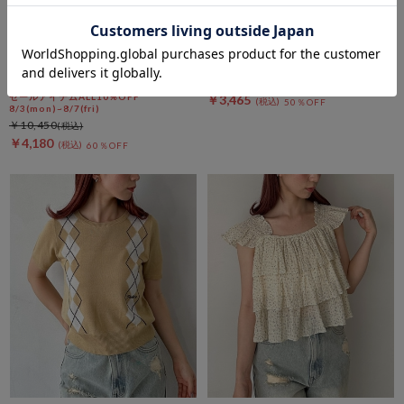
DOUX ARCHIVES
archives
フレンチスキッパーボイルワン
サイドギャザーラインパンツ
ピース
￥6,930
セールアイテムALL10%OFF
￥3,465
50％OFF
8/3(mon)~8/7(fri)
￥10,450
￥4,180
60％OFF