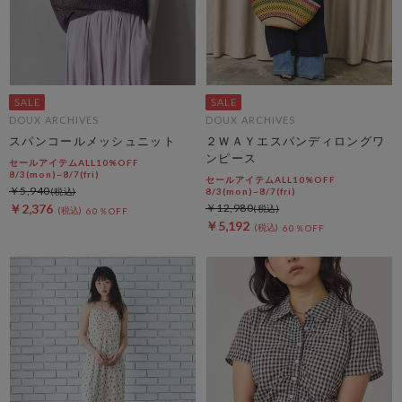
DOUX ARCHIVES
DOUX ARCHIVES
スパンコールメッシュニット
２ＷＡＹエスパンディロングワ
ンピース
セールアイテムALL10%OFF
8/3(mon)~8/7(fri)
セールアイテムALL10%OFF
￥5,940
8/3(mon)~8/7(fri)
￥2,376
￥12,980
60％OFF
￥5,192
60％OFF