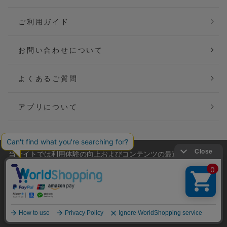
ご利用ガイド
お問い合わせについて
よくあるご質問
アプリについて
当サイトでは利用体験の向上およびコンテンツの最適な提供、ト
会社概要
特定商取引法に基づく表記
ラフィックの分析を目的としてCookieを使用しています。
サイトの閲覧を継続された場合、Cookieの利用に同意したことも
ご利用規約
個人情報保護方針
のといたします。
詳細については
プライバシーポリシー
をご確認ください。
Copyright(C) P&M co.,ltd All Rights Reserved.
承諾する