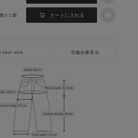
カートに入れる
 残り 1 個
d your size
店舗在庫表示
Waist
64cm
Rise length
31.5cm
Hip
122cm
ess of thigh
37cm
Inseam length
65cm
Hem width
30cm