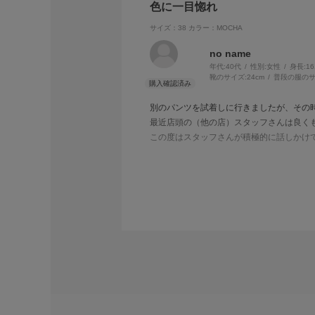
色に一目惚れ
サイズ：38
カラー：MOCHA
no name
年代:
40代
性別:
女性
身長:
1
靴のサイズ:
24cm
普段の服のサ
別のパンツを試着しに行きましたが、その
最近店頭の（他の店）スタッフさんは良く
この度はスタッフさんが積極的に話しかけ
サイズが微妙でしたが意欲的に相談に乗っ
このパンツは良い意味でサラサラしてて分
お気に入りのウーフォスと合うところも好