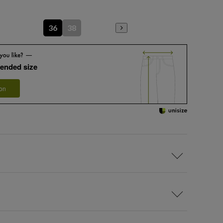
36
38
ended size
 on