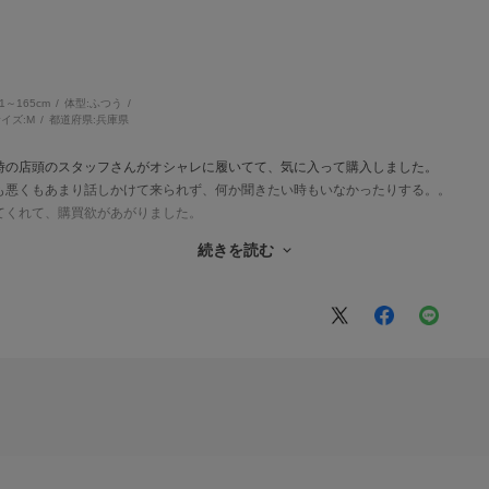
61～165cm
体型:
ふつう
イズ:
M
都道府県:
兵庫県
時の店頭のスタッフさんがオシャレに履いてて、気に入って購入しました。
も悪くもあまり話しかけて来られず、何か聞きたい時もいなかったりする。。
てくれて、購買欲があがりました。
てくれて、嬉しかったです。
続きを読む
厚くないので、初夏、夏、真夏、夏の終わりとたくさん履きたいです。
き！