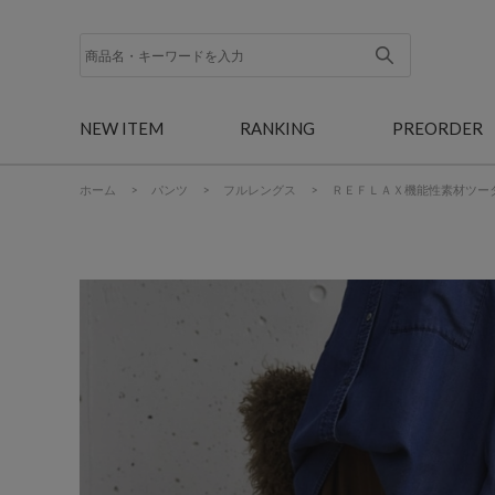
NEW ITEM
RANKING
PREORDER
ホーム
>
パンツ
>
フルレングス
>
ＲＥＦＬＡＸ機能性素材ツー