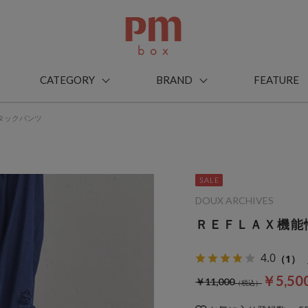
CATEGORY
BRAND
FEATURE
タックパンツ
DOUX ARCHIVES
ＲＥＦＬＡＸ機能
4.0
（1）
￥5,50
￥11,000