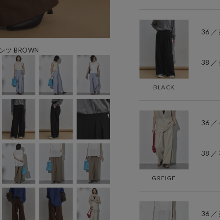
36 ／
ツ BROWN
38 ／
BLACK
36 
38 
GREIGE
36 ／