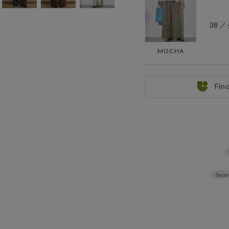
38 ／
MOCHA
Fin
Thickn