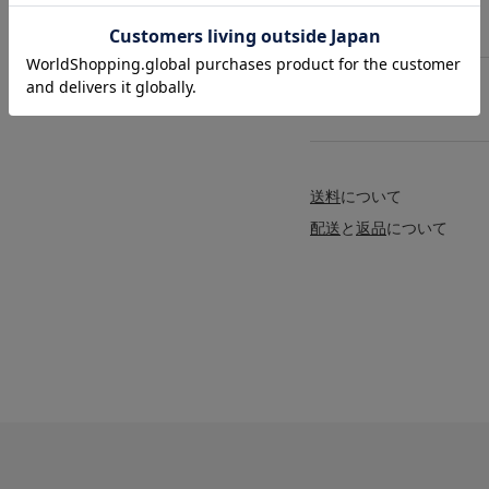
サイズ
洗濯表記
送料
について
配送
と
返品
について