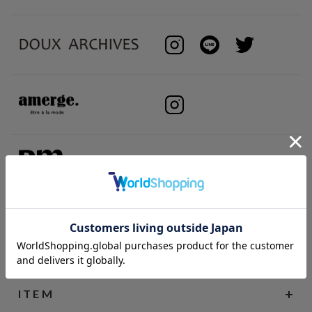
BRAND
ITEM