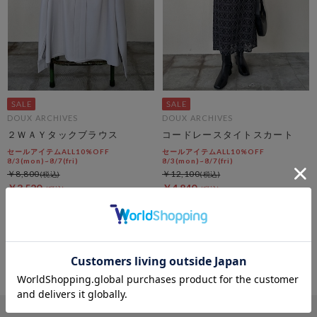
DOUX ARCHIVES
DOUX ARCHIVES
２ＷＡＹタックブラウス
コードレースタイトスカート
セールアイテムALL10%OFF
セールアイテムALL10%OFF
8/3(mon)~8/7(fri)
8/3(mon)~8/7(fri)
￥8,800
￥12,100
￥3,520
￥4,840
60％OFF
60％OFF
4
件