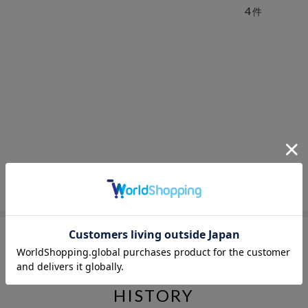
4
件
HISTORY