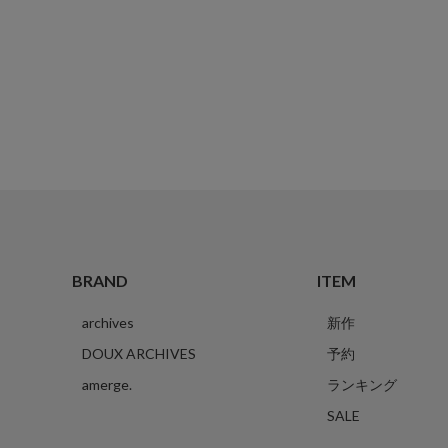
BRAND
ITEM
archives
新作
DOUX ARCHIVES
予約
amerge.
ランキング
SALE