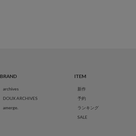
BRAND
ITEM
archives
新作
DOUX ARCHIVES
予約
amerge.
ランキング
SALE