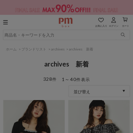
お気に入り
ログイン
カート
ホーム
>
ブランドリスト
>
archives
>
archives 新着
archives 新着
328
1～40
件
件表示
並び替え