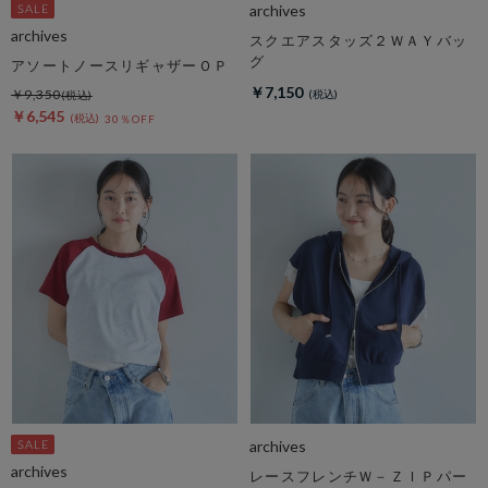
archives
archives
スクエアスタッズ２ＷＡＹバッ
グ
アソートノースリギャザーＯＰ
￥7,150
￥9,350
￥6,545
30％OFF
archives
archives
レースフレンチＷ－ＺＩＰパー