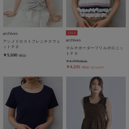
archives
archives
アシメドロストフレンチスウェ
ットＰＯ
マルチボーダーフリルポロニッ
トＰＯ
￥5,500
￥6,050
￥4,235
30％OFF