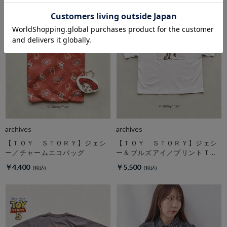
archives
archives
【ＴＯＹ ＳＴＯＲＹ】ジェシ
【ＴＯＹ ＳＴＯＲＹ】ジェシ
ー／チャームエコバッグ
ー＆ブルズアイ／プリントＴオ
フ
￥4,400
￥5,500