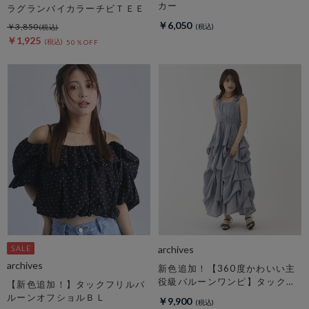
カー
ラグランバイカラーチビＴＥＥ
￥6,050
￥3,850
￥1,925
50％OFF
archives
archives
新色追加！【360度かわいい主
役級バルーンワンピ】タックバ
【新色追加！】タックフリルバ
ルーンノースリギャザーワンピ
ルーンオフショルＢＬ
￥9,900
ース