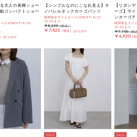
る大人の美脚ショー
【シンプルなのにこなれ見え】チ
【リボンデ
釦コンパクトショー
ノバレルタックカーゴパンツ
ーゴ】サイ
ンカーゴＰ
期間限定タイムセール10%OFF! 8/10
10:00まで
10%OFF! 8/10
期間限定タイムセ
￥8,250
10:00まで
￥7,425
￥7,700
10％OFF
￥6,930
10％OFF