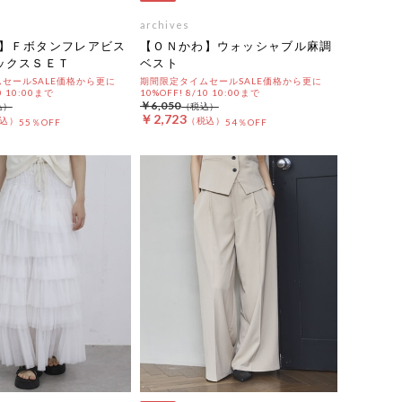
archives
】Ｆボタンフレアビス
【ＯＮかわ】ウォッシャブル麻調
ックスＳＥＴ
ベスト
セールSALE価格から更に
期間限定タイムセールSALE価格から更に
0 10:00まで
10%OFF! 8/10 10:00まで
￥6,050
￥2,723
55％OFF
54％OFF