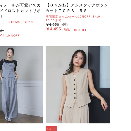
ィテールが可愛い旬カ
【ＯＮかわ】アシメタックボタン
ドドロストカットリボ
カットＴＯＰＳ ５Ｓ
Ｔ
期間限定タイムセール10%OFF! 8/10
10:00まで
ール10%OFF! 8/10
￥4,950
￥4,455
10％OFF
10％OFF