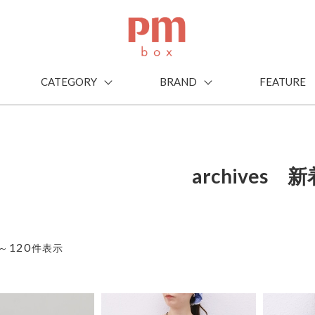
CATEGORY
BRAND
FEATURE
archives 新
120
～
件表示