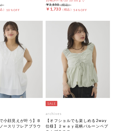
10%OFF! 8/10 10:00まで
￥3,850
￥1,733
10％OFF
54％OFF
archives
で小顔見えが叶う】Ｂ
【オフショルでも楽しめる2way
ノースリフレアブラウ
仕様】２ｗａｙ花柄バルーンペプ