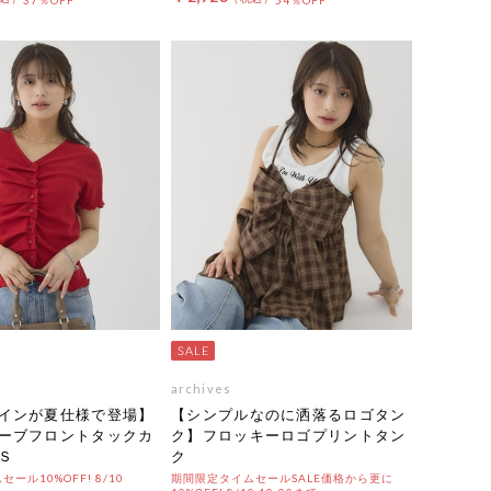
37％OFF
54％OFF
archives
インが夏仕様で登場】
【シンプルなのに洒落るロゴタン
ーブフロントタックカ
ク】フロッキーロゴプリントタン
Ｓ
ク
ール10%OFF! 8/10
期間限定タイムセールSALE価格から更に