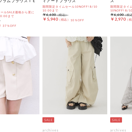
プラムブラウスＴＥ
ィアードブラウス
ス
期間限定タイムセール10%OFF! 8/10
期間限定タイム
10:00まで
10%OFF! 8/1
ールSALE価格から更に
￥6,600
￥6,600
 10:00まで
￥5,940
￥2,970
10％OFF
37％OFF
archives
archives