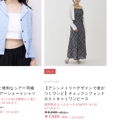
archives
と便利なシアー羽織
【アシンメトリーデザインで差が
アーショートシャツ
つくワンピ】チェックシフォンド
ロストキャミワンピース
セールSALE価格から更に
0 10:00まで
期間限定タイムセール10%OFF! 8/10
10:00まで
￥8,800
55％OFF
￥7,920
10％OFF