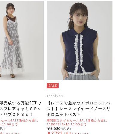
archives
即完成する万能SETワ
【レースで差がつくポロニットベ
スフレアキャミＯＰ×
スト】レースレイヤードノースリ
トリブＯＰＳＥＴ
ポロニットベスト
セールSALE価格から更に
期間限定タイムセールSALE価格から更に
0 10:00まで
10%OFF! 8/10 10:00まで
￥6,050
￥2,723