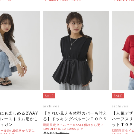
55％OFF
54％OFF
archives
archives
にも楽しめる2WAY
【きれい見えも体型カバーも叶え
【人気デザ
レーストリム透かし
る】ドッキングバルーンＴＯＰＳ
ハーフスリ
ィガン
ットＴＯＰ
期間限定タイムセールSALE価格から更に
10%OFF! 8/10 10:00まで
ールSALE価格から更に
期間限定タイムセ
￥6,050