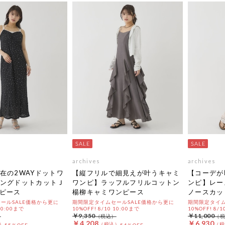
archives
archives
在の2WAYドットワ
【縦フリルで細見えが叶うキャミ
【コーデが
ングドットカットＪ
ワンピ】ラッフルフリルコットン
ンピ】レー
ピース
楊柳キャミワンピース
ノースカッ
ールSALE価格から更に
期間限定タイムセールSALE価格から更に
期間限定タイム
 10:00まで
10%OFF! 8/10 10:00まで
10%OFF! 8/1
￥9,350
￥11,000
￥4,208
￥6,930