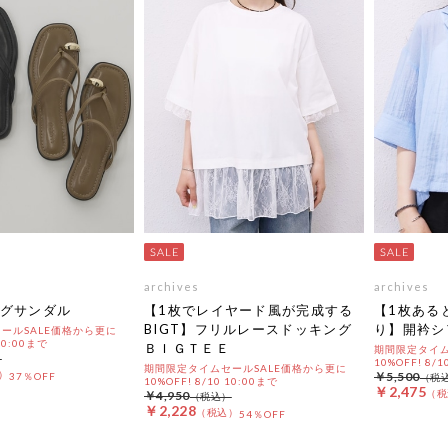
archives
archives
グサンダル
【1枚でレイヤード風が完成する
【1枚ある
BIGT】フリルレースドッキング
り】開衿シ
ールSALE価格から更に
 10:00まで
ＢＩＧＴＥＥ
期間限定タイム
10%OFF! 8/1
期間限定タイムセールSALE価格から更に
￥5,500
37％OFF
10%OFF! 8/10 10:00まで
￥2,475
￥4,950
￥2,228
54％OFF