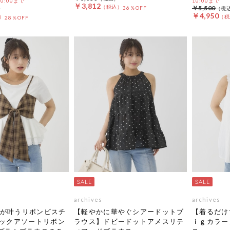
 10:00まで
10:00まで
￥3,812
￥5,500
36％OFF
￥4,950
28％OFF
archives
archives
が叶うリボンビスチ
【軽やかに華やぐシアードットブ
【着るだけ
ェックアソートリボン
ラウス】ドビードットアメスリテ
ｉｇカラー