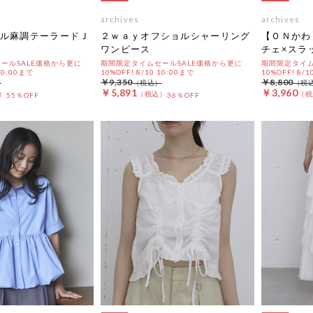
archives
archives
ル麻調テーラードＪ
２ｗａｙオフショルシャーリング
【ＯＮかわ
ワンピース
チェ×スラ
ールSALE価格から更に
期間限定タイムセールSALE価格から更に
期間限定タイム
 10:00まで
10%OFF! 8/10 10:00まで
10%OFF! 8/1
￥9,350
￥8,800
￥5,891
￥3,960
55％OFF
36％OFF