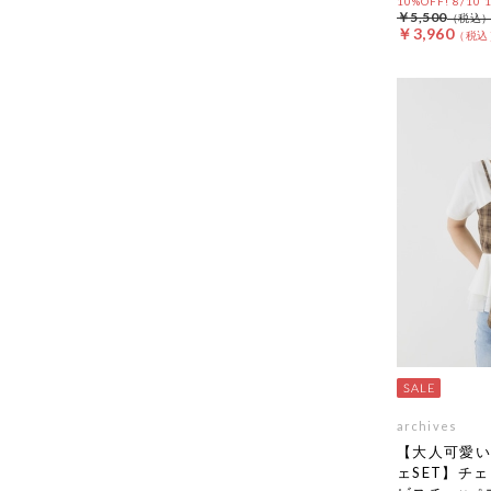
10%OFF! 8/10
￥5,500
￥3,960
archives
【大人可愛い
ェSET】チ