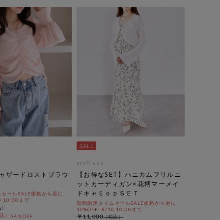
archives
ャザードロストブラウ
【お得なSET】ハニカムフリルニ
ットカーディガン×花柄マーメイ
ドキャミｏｐＳＥＴ
セールSALE価格から更に
0 10:00まで
期間限定タイムセールSALE価格から更に
10%OFF! 8/10 10:00まで
￥11,000
54％OFF