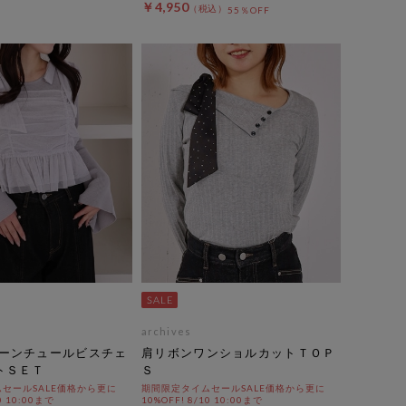
￥4,950
55％OFF
archives
ーンチュールビスチェ
肩リボンワンショルカットＴＯＰ
トＳＥＴ
Ｓ
セールSALE価格から更に
期間限定タイムセールSALE価格から更に
0 10:00まで
10%OFF! 8/10 10:00まで