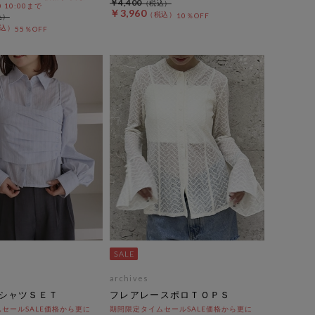
￥4,400
0 10:00まで
￥3,960
10％OFF
55％OFF
archives
シャツＳＥＴ
フレアレースポロＴＯＰＳ
セールSALE価格から更に
期間限定タイムセールSALE価格から更に