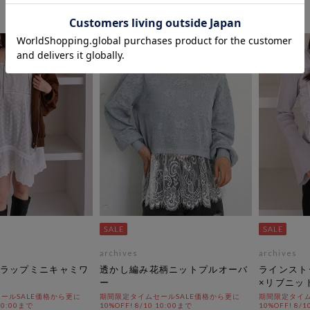
archives
archives
ラップミニキャミワ
透かし編み花柄ニットプルオーバ
ラインスト
ー
×リブニッ
ールSALE価格から更に
期間限定タイムセールSALE価格から更に
期間限定タイム
 10:00まで
10%OFF! 8/10 10:00まで
10%OFF! 8/1