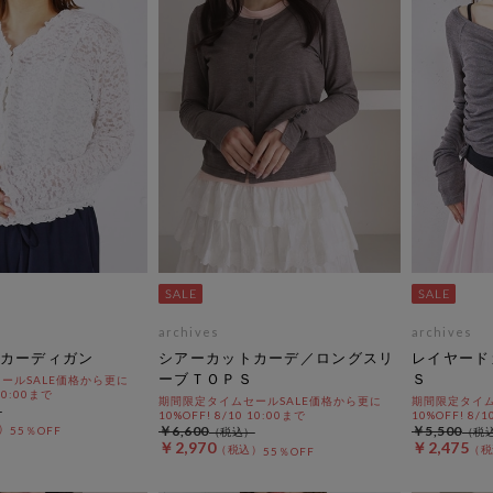
archives
archives
カーディガン
シアーカットカーデ／ロングスリ
レイヤード
ーブＴＯＰＳ
Ｓ
ールSALE価格から更に
 10:00まで
期間限定タイムセールSALE価格から更に
期間限定タイム
10%OFF! 8/10 10:00まで
10%OFF! 8/1
￥6,600
￥5,500
55％OFF
￥2,970
￥2,475
55％OFF