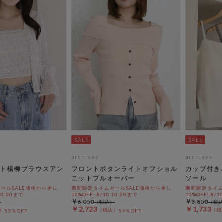
archives
archives
ト楊柳ブラウスアン
フロントボタンライトオフショル
カップ付き
ニットプルオーバー
ソール
ールSALE価格から更に
期間限定タイムセールSALE価格から更に
期間限定タイム
 10:00まで
10%OFF! 8/10 10:00まで
10%OFF! 8/1
￥6,050
￥3,850
￥2,723
￥1,733
55％OFF
54％OFF