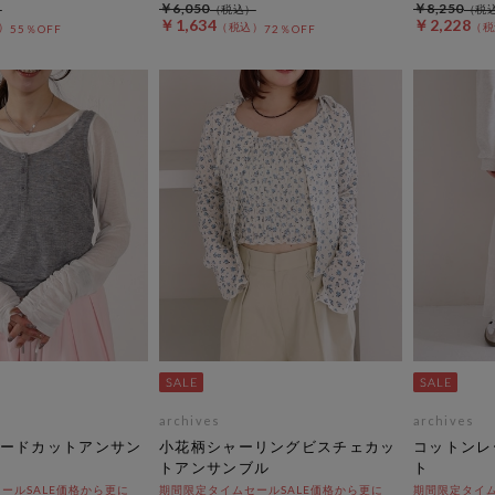
￥6,050
￥8,250
￥1,634
￥2,228
55％OFF
72％OFF
archives
archives
ードカットアンサン
小花柄シャーリングビスチェカッ
コットンレ
トアンサンブル
ト
ールSALE価格から更に
期間限定タイムセールSALE価格から更に
期間限定タイム