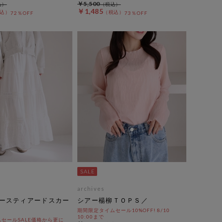
￥5,500
￥1,485
72％OFF
73％OFF
archives
ースティアードスカー
シアー楊柳ＴＯＰＳ／
期間限定タイムセール10%OFF! 8/10
10:00まで
セールSALE価格から更に