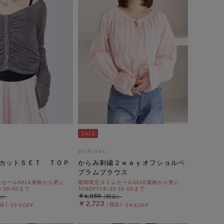
archives
カットＳＥＴ ＴＯＰ
からみ刺繍２ｗａｙオフショルペ
プラムブラウス
セールSALE価格から更に
期間限定タイムセールSALE価格から更に
0 10:00まで
10%OFF! 8/10 10:00まで
￥6,050
￥2,723
55％OFF
54％OFF