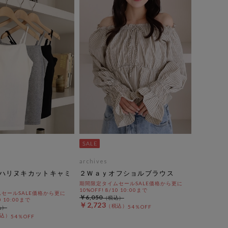
archives
ハリヌキカットキャミ
２Ｗａｙオフショルブラウス
期間限定タイムセールSALE価格から更に
10%OFF! 8/10 10:00まで
セールSALE価格から更に
￥6,050
0 10:00まで
￥2,723
54％OFF
54％OFF