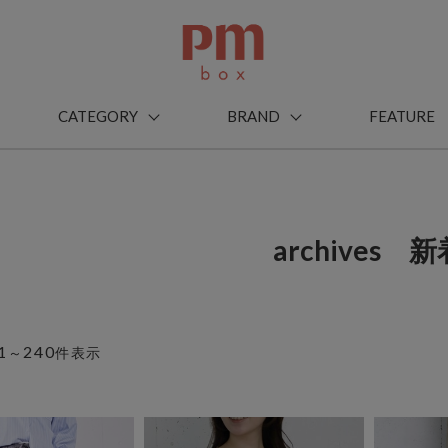
CATEGORY
BRAND
FEATURE
archives 新
1
240
～
件表示