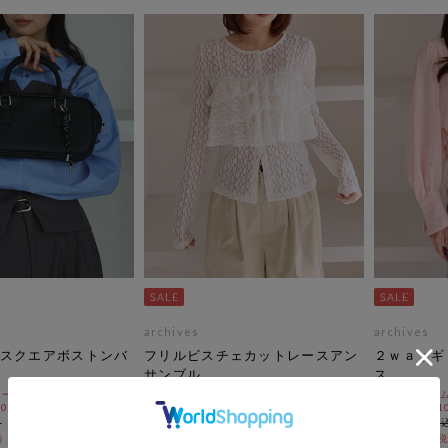
archives
archives
スクエアボストンバ
フリルビスチェカットレースアン
２ｗａｙギ
サンブル
ス
ールSALE価格から更に
期間限定タイムセールSALE価格から更に
期間限定タイム
 10:00まで
10%OFF! 8/10 10:00まで
10%OFF! 8/1
￥7,700
￥6,050
￥3,465
￥2,723
54％OFF
55％OFF