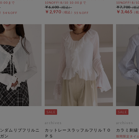
 10:00まで
10%OFF! 8/10 10:00まで
10%OFF! 8/1
￥6,600
￥7,700
￥2,970
￥3,465
54％OFF
55％OFF
archives
archives
ンダムリブフリルニ
カットレースラッフルフリルＴＯ
カラミ刺繍
ガン
ＰＳ
期間限定タイム