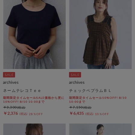
archives
archives
ネームテレコＴｅｅ
チェックペプラムＢＬ
期間限定タイムセールSALE価格から更に
期間限定タイムセール10%OFF! 8/10
10%OFF! 8/10 10:00まで
10:00まで
￥3,300
￥7,150
￥2,376
￥6,435
28％OFF
10％OFF