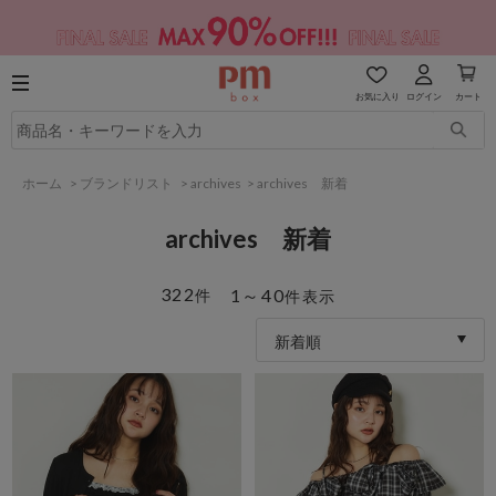
お気に入り
ログイン
カート
ホーム
>
ブランドリスト
>
archives
>
archives 新着
archives 新着
322
1～40
件
件表示
新着順