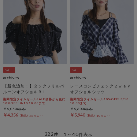
archives
archives
【新色追加！】タックフリルバ
レースコンビチェック２ｗａｙ
ルーンオフショルＢＬ
オフショルシャツ
期間限定タイムセールSALE価格から更に
期間限定タイムセール10%OFF! 8/10
10%OFF! 8/10 10:00まで
10:00まで
￥6,050
￥6,600
￥4,356
￥5,940
28％OFF
10％OFF
322
1～40
件
件表示