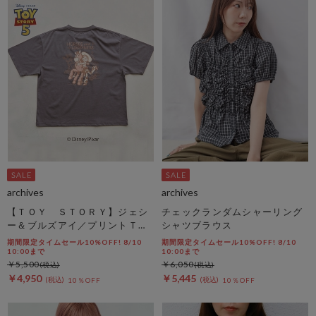
archives
archives
【ＴＯＹ ＳＴＯＲＹ】ジェシ
チェックランダムシャーリング
ー＆ブルズアイ／プリントＴチ
シャツブラウス
ャコール
期間限定タイムセール10%OFF! 8/10
期間限定タイムセール10%OFF! 8/10
10:00まで
10:00まで
￥5,500
￥6,050
￥4,950
￥5,445
10％OFF
10％OFF