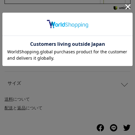
商品説明
商品詳細
サイズ
送料
について
配送
と
返品
について