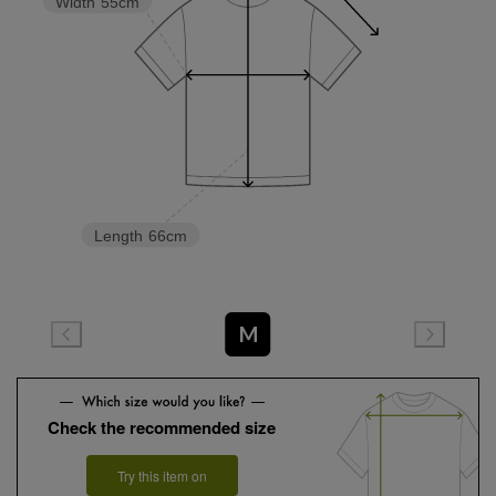
Width
55cm
Length
66cm
M
Check the recommended size
Try this item on