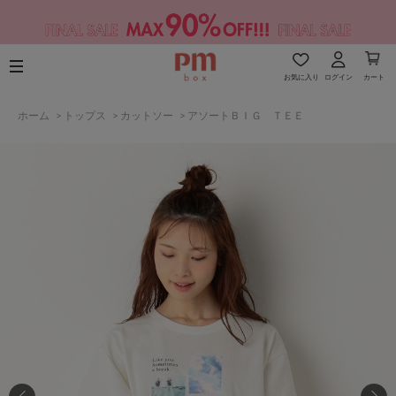
お気に入り
ログイン
カート
ホーム
>
トップス
>
カットソー
>
アソートＢＩＧ ＴＥＥ