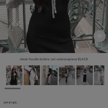
17
sheer foodie bolero set camionepiece BLACK
amerge.