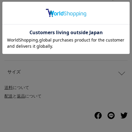
商品説明
商品詳細
サイズ
送料
について
配送
と
返品
について