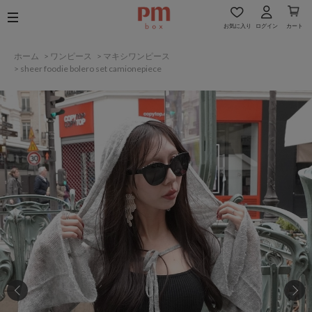
お気に入り
ログイン
カート
ホーム
>
ワンピース
>
マキシワンピース
>
sheer foodie bolero set camionepiece