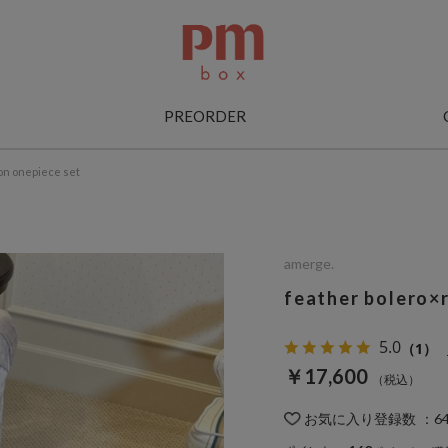
PREORDER
on onepiece set
amerge.
feather bolero×
5.0
（1）
￥17,600
お気に入り登録数
：
6