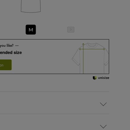
M
ended size
 on