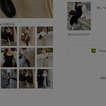
M ／
set GREIGE
BLACK/IVORY
Fin
Widt