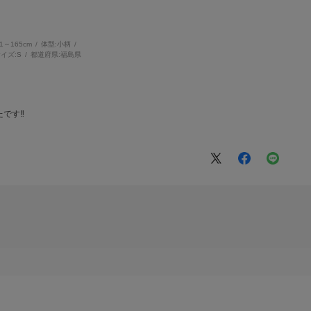
61～165cm
体型:
小柄
イズ:
S
都道府県:
福島県
です‼︎