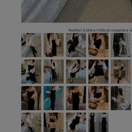
feather bolero×ribbon onepiece 