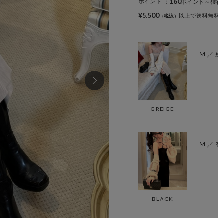
160
ポイント
：
ポイント～獲
¥5,500
以上で送料無
M ／ 
GREIGE
M ／
BLACK