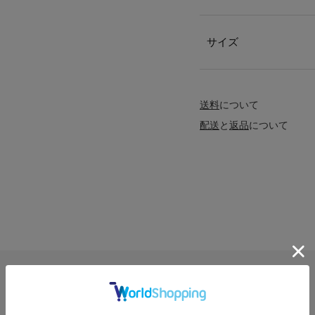
サイズ
送料
について
配送
と
返品
について