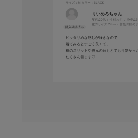
サイズ：M
カラー：BLACK
りいめろちゃん
年代:
20代
性別:
女性
身長:
1
靴のサイズ:
24cm
普段の服のサ
ピッタリめな感じが好きなので
着てみるとすごく良くて、
横のスリットや胸元の紐もとても可愛かった
たくさん着ます♡