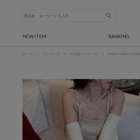
NEW ITEM
RANKING
ホーム
>
ワンピース
>
その他ワンピース
>
feather bolero×ribb