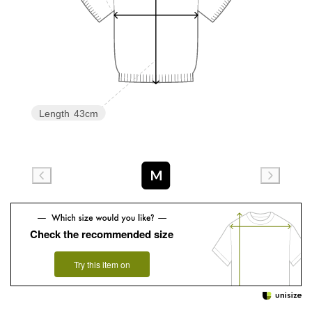
Length
43cm
M
Check the recommended size
Try this item on