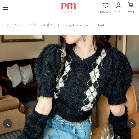
お気に入り
ログイン
カート
ホーム
>
トップス
>
半袖ニット
>
argyle arm warmer knit