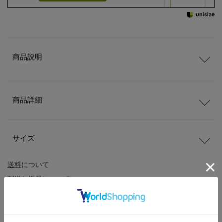
商品説明
商品詳細
サイズ
送料
について
配送
と
返品
について