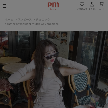
お気に入り
ログイン
カート
ホーム
>
ワンピース
>
チュニック
>
gather offshoulder mulch-way onepiece