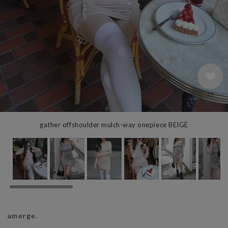
23
gather offshoulder mulch-way onepiece BEIGE
amerge.