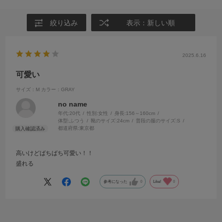
絞り込み
表示：新しい順
2025.6.16
可愛い
サイズ：M
カラー：GRAY
no name
年代:
20代
性別:
女性
身長:
156～160cm
体型:
ふつう
靴のサイズ:
24cm
普段の服のサイズ:
S
都道府県:
東京都
高いけどばちばち可愛い！！
盛れる
参考になった
0
Like!
0