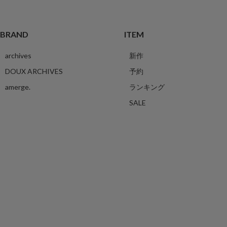
BRAND
ITEM
archives
新作
DOUX ARCHIVES
予約
amerge.
ランキング
SALE