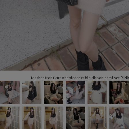
feather front cut onepiece×cable ribbon cami set PIN