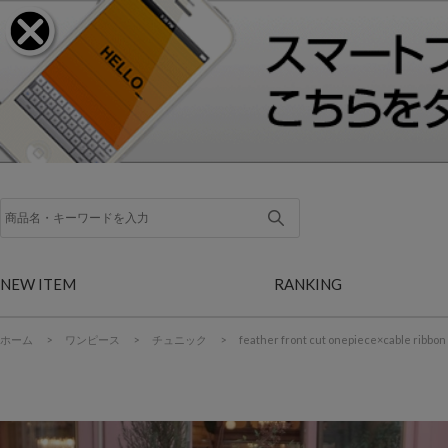
NEW ITEM
RANKING
ホーム
>
ワンピース
>
チュニック
>
feather front cut onepiece×cable ribbon