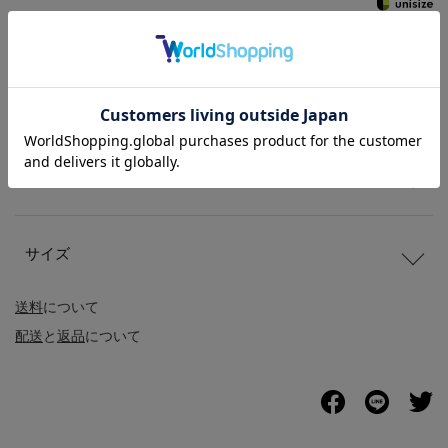
商品説明
商品詳細
サイズ
送料
について
配送
と
返品
について