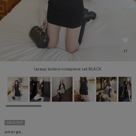
17
laceup bolero×onepiece set BLACK
amerge.