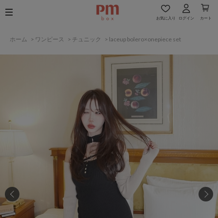
お気に入り
ログイン
カート
ホーム
>
ワンピース
>
チュニック
>
laceup bolero×onepiece set