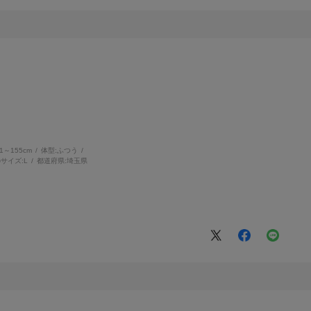
51～155cm
体型:
ふつう
サイズ:
L
都道府県:
埼玉県
。