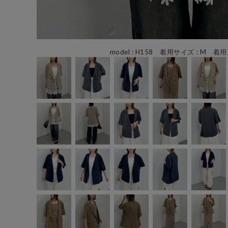
model : H158 着用サイズ : M 着用