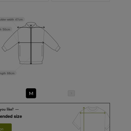
lder width
47cm
h
50cm
ngth
68cm
M
ended size
 on