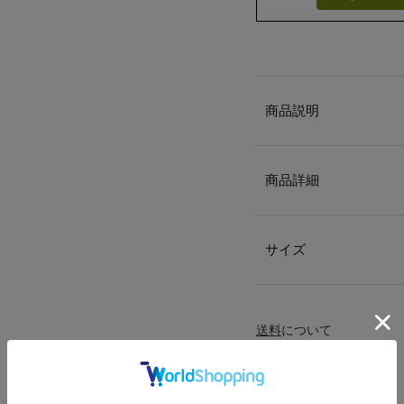
商品説明
商品詳細
サイズ
送料
について
配送
と
返品
について