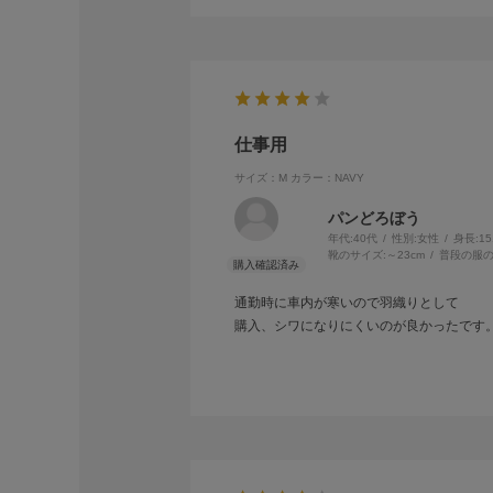
仕事用
サイズ：M
カラー：NAVY
パンどろぼう
年代:
40代
性別:
女性
身長:
1
靴のサイズ:
～23cm
普段の服の
通勤時に車内が寒いので羽織りとして
購入、シワになりにくいのが良かったです