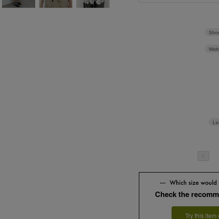
Shou
Widt
Le
Check the recomm
Try this item