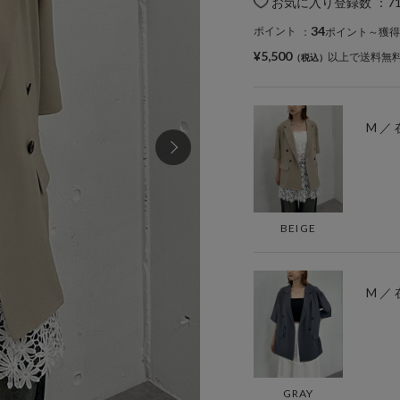
お気に入り登録数
：
7
34
ポイント
：
ポイント～獲得
¥5,500
以上で送料無
M ／
BEIGE
M ／
GRAY