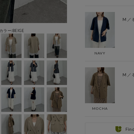
M ／
カラー:BEIGE
NAVY
M ／
MOCHA
Fin