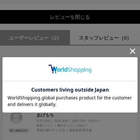
レビューを閉じる
ユーザーレビュー
（2）
スタッフレビュー
（0）
絞り込み
表示：新しい順
2025.5.22
使いやすい
サイズ：M
カラー：NAVY
あげもち
年代:
30代
性別:
女性
身長:
156～160cm
体型:
ふつう
靴のサイズ:
～23cm
普段の服のサイズ:
M
都道府県:
東京都