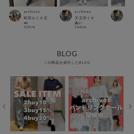
archives
archives
arc
店
町田ルミネ店
天王寺ミオ
天王
ao
あい
あい
155cm
163cm
163
BLOG
この商品を紹介したBLOG