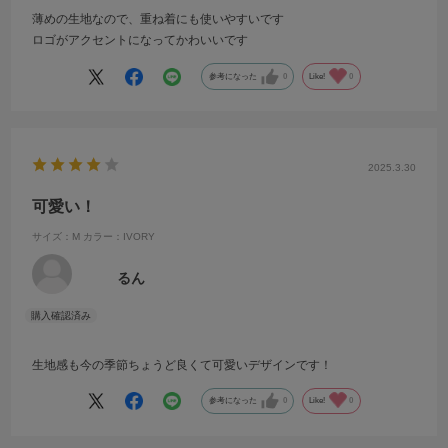
薄めの生地なので、重ね着にも使いやすいです
ロゴがアクセントになってかわいいです
参考になった
0
Like!
0
2025.3.30
可愛い！
サイズ：M
カラー：IVORY
るん
生地感も今の季節ちょうど良くて可愛いデザインです！
参考になった
0
Like!
0