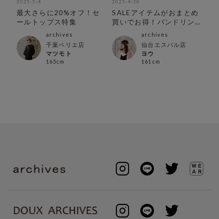
2025-5-4
2025-4-30
202
】
最大さらに20%オフ！セ
SALEアイテムがおまとめ
人
！
ールトップス特集
買いでお得！バンドリン
グセール開催中！
archives
archives
千葉ペリエ店
仙台エスパル店
マツモト
ヨウ
165cm
161cm