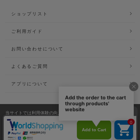
ショップリスト
ご利用ガイド
お問い合わせについて
よくあるご質問
アプリについて
当サイトでは利用体験の向上およびコンテンツの最適な提供、ト
会社概要
特定商取引法に基づく表記
ラフィックの分析を目的としてCookieを使用しています。
サイトの閲覧を継続された場合、Cookieの利用に同意したことも
ご利用規約
個人情報保護方針
のといたします。
詳細については
プライバシーポリシー
をご確認ください。