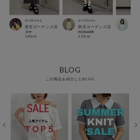
archives
archives
arc
タワ
西宮ガーデンズ店
西宮ガーデンズ店
郡山
スケ
HONAMI
m i r
160cm
153cm
163
BLOG
この商品を紹介したBLOG