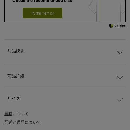
Check the recommended size
Try this item on
商品説明
商品詳細
サイズ
送料
について
配送
と
返品
について