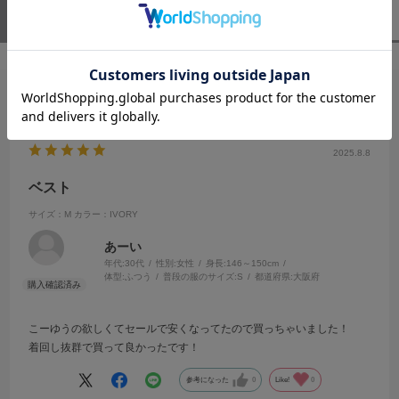
ユーザーレビュー
（1）
スタッフレビュー
（0）
絞り込み
表示：新しい順
2025.8.8
ベスト
サイズ：M
カラー：IVORY
あーい
年代:
30代
性別:
女性
身長:
146～150cm
体型:
ふつう
普段の服のサイズ:
S
都道府県:
大阪府
こーゆうの欲しくてセールで安くなってたので買っちゃいました！
着回し抜群で買って良かったです！
参考になった
0
Like!
0