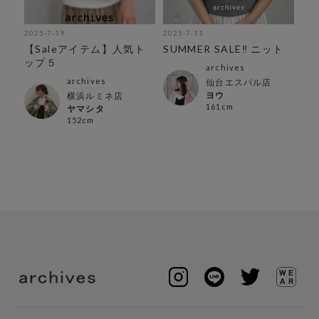
2025-7-19
2025-7-11
202
ス
【Saleアイテム】人気ト
SUMMER SALE‼︎ ニット
オ
ップ５
♪♪
archives
archives
仙台エスパル店
ヨウ
横浜ルミネ店
161cm
ヤマシタ
152cm