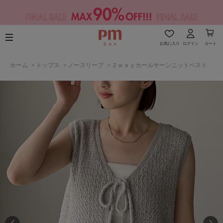
お気に入り
ログイン
カート
ホーム
>
トップス
>
ノースリーブ
>
２ｗａｙカールヤーンニットベスト