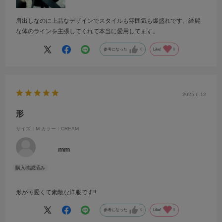
肩出しなのに上品なデザインでスタイルも雰囲気も爆盛れです。綺麗
な体のラインを主張してくれて本当に愛用してます。
参考になった
0
Like!
0
2025.6.12
形
サイズ：M
カラー：CREAM
mm
形が可愛くて素敵な洋服です‼︎
参考になった
0
Like!
0