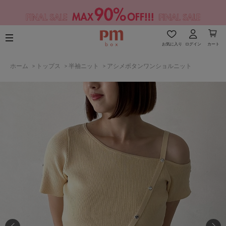
お気に入り
ログイン
カート
ホーム
>
トップス
>
半袖ニット
>
アシメボタンワンショルニット