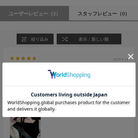
ユーザーレビュー
（2）
スタッフレビュー
（0）
絞り込み
表示：新しい順
2025.6.13
ナチュラルに肩出しで雰囲気爆盛れ
サイズ：M
カラー：BLACK
るーか
年代:
10代
性別:
女性
身長:
156～160cm
体型:
小柄
靴のサイズ:
24cm
普段の服のサイズ:
～XS
都道府県:
兵庫県