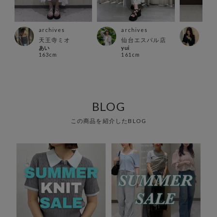
archives
archives
arc
天王寺ミオ
仙台エスパル店
横浜
あい
yui
Mah
163cm
161cm
149
BLOG
この商品を紹介したBLOG