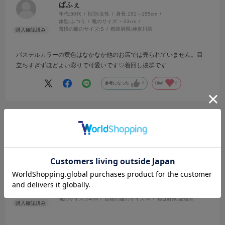
ぱふぇ
年代:
30代
性別:
女性
身長:
151～155cm
体型:
ふつう
靴のサイズ:
～23cm
普段の服のサイズ:
S
都道府県:
神奈川県
パステルカラーの黄色はなかなか他のお店では売られていません。目
立ちすぎずほどよい彩りで可愛いです♡着回し抜群です
参考になった
0
Like!
0
2025.6.9
広がり具合が可愛い
サイズ：M
カラー：BLACK
M
年代:
10代
性別:
女性
身長:
166～170cm
体型:
小柄
靴のサイズ:
24cm
普段の服のサイズ:
M
都道府県:
愛知県