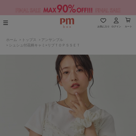
お気に入り
ログイン
カート
ホーム
>
トップス
>
アンサンブル
>
シュシュ付花柄キャミ×リブＴＯＰＳＳＥＴ