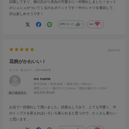
試着してすぐ、裾の広がり具合の可愛さに一目惚れしました！セット
のシュシュがついてくるのもポイントです！中のシャツを着回して、
沢山楽しめそうです！
参考になった
0
Like!
1
2025.6.6
花柄がかわいい！
サイズ：M
カラー：OFF WHITE
no name
年代:
20代
性別:
女性
身長:
156～160cm
体型:
ふつう
靴のサイズ:
24cm
普段の服のサイズ:
M
都道府県:
愛知県
お店で一目惚れして買いました。試着もしてみて、とても可愛く、中
のトップスを変えればいろいろ着られると思うので、たくさん着たい
と思います。