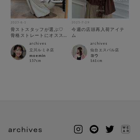
2025-8-1
2025-7-29
202
し
骨ストスタッフが選ぶ♡
今週の店頭再入荷アイテ
6
骨格ストレートにオスス
ム
グ
メtops4選
archives
archives
立川ルミネ店
仙台エスパル店
moemin
ヨウ
157cm
161cm