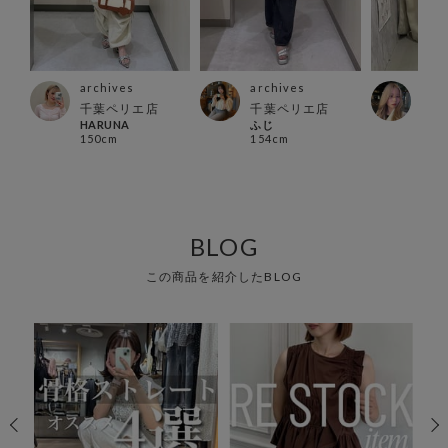
archives
archives
arc
千葉ペリエ店
千葉ペリエ店
新宿
HARUNA
ふじ
店
150cm
154cm
suz
148
BLOG
この商品を紹介したBLOG