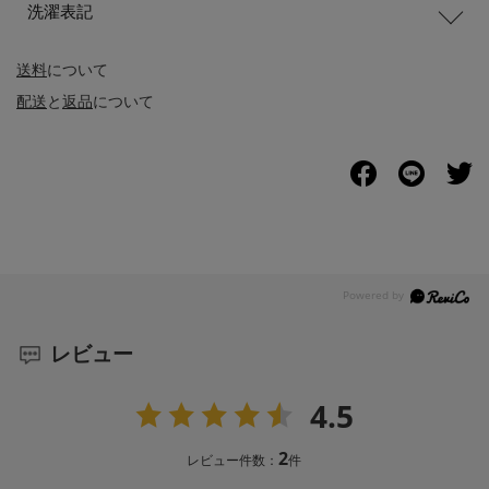
洗濯表記
送料
について
配送
と
返品
について
レビュー
4.5
2
レビュー件数：
件