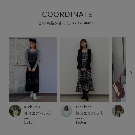
COORDINATE
この商品を使ったCOORDINATE
archives
archives
arc
仙台エスパル店
郡山エスパル店
池袋
yui
m i r u
han
161cm
163cm
156