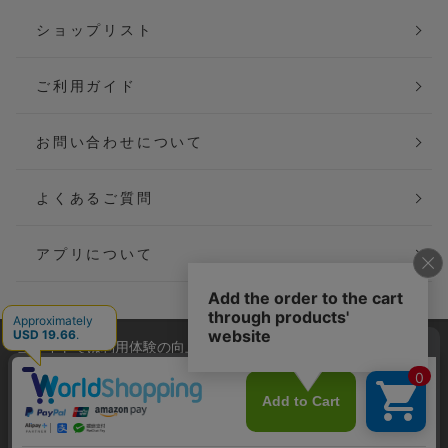
ショップリスト
ご利用ガイド
お問い合わせについて
よくあるご質問
アプリについて
当サイトでは利用体験の向上およびコンテンツの最適な提供、ト
会社概要
特定商取引法に基づく表記
ラフィックの分析を目的としてCookieを使用しています。
サイトの閲覧を継続された場合、Cookieの利用に同意したことも
ご利用規約
個人情報保護方針
のといたします。
詳細については
プライバシーポリシー
をご確認ください。
Copyright(C) P&M co.,ltd All Rights Reserved.