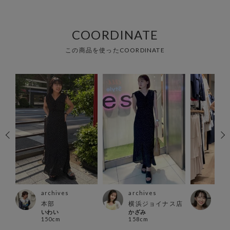
COORDINATE
この商品を使ったCOORDINATE
archives
archives
arc
本部
横浜ジョイナス店
立川
いわい
かざみ
moe
150cm
158cm
157