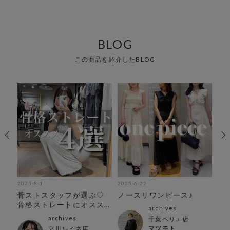
BLOG
この商品を紹介したBLOG
2025-8-1
2025-6-22
202
%
骨ストスタッフが選ぶ♡
ノースリワンピース♪
再
骨格ストレートにオスス
ピ
archives
メtops4選
archives
千葉ペリエ店
マツモト
立川ルミネ店