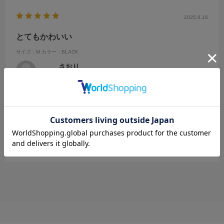
2025.6.16
とてもかわいい
サイズ：M
カラー：BLACK
さおり
年代:
20代
性別:
女性
身長:
156～160cm
体型:
ふつう
靴のサイズ:
24cm
普段の服のサイズ:
M
都道府県:
埼玉県
試着をして、とても細く見えて、可愛かったので購入しました。素材
もサラサラでこれからの季節にぴったりです。
参考になった
0
Like!
0