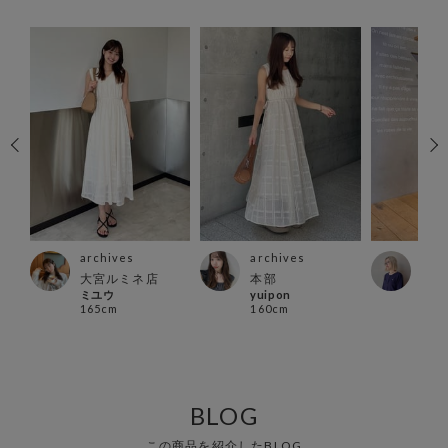
archives
archives
arc
店
大宮ルミネ店
本部
町田
ミユウ
yuipon
ちゃ
165cm
160cm
159
BLOG
この商品を紹介したBLOG