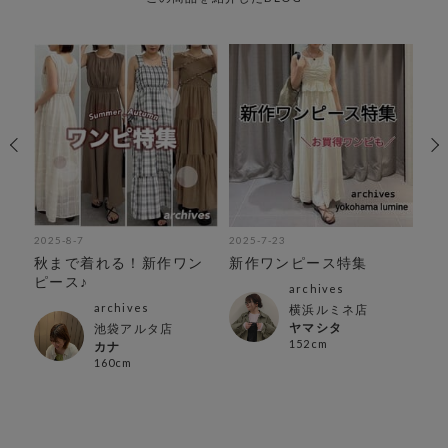
2025-8-7
2025-7-23
202
ブ
秋まで着れる！新作ワン
新作ワンピース特集
【
す
ピース♪
で
archives
す
archives
横浜ルミネ店
ヤマシタ
池袋アルタ店
152cm
カナ
160cm