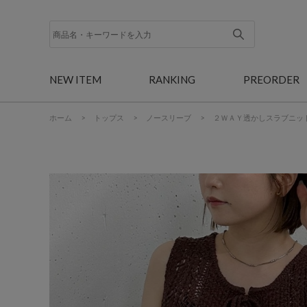
NEW ITEM
RANKING
PREORDER
ホーム
>
トップス
>
ノースリーブ
>
２ＷＡＹ透かしスラブニッ