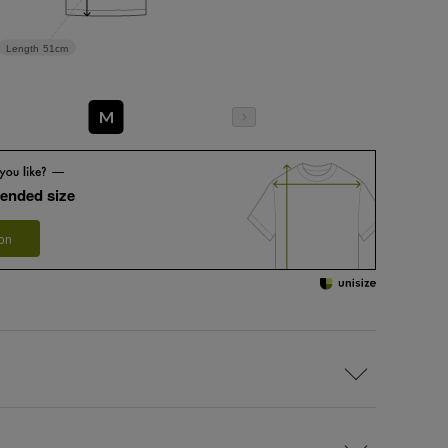
Length
51cm
M
ended size
 on