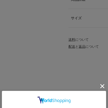
サイズ
送料
について
配送
と
返品
について