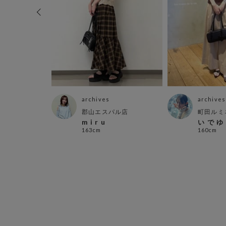
archives
archives
店
郡山エスパル店
町田ルミ
m i r u
い で ゆ
163cm
160cm