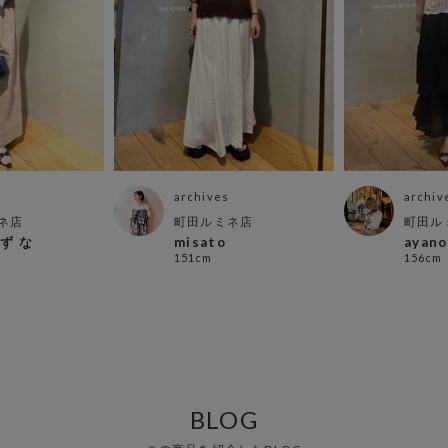
archives
archiv
ネ店
町田ルミネ店
町田ル
 ず な
misato
ayano
151cm
156cm
BLOG