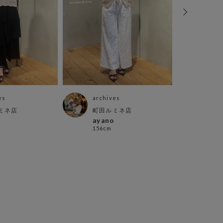
es
archives
arch
ミネ店
町田ルミネ店
大阪
ayano
サカ
156cm
159c