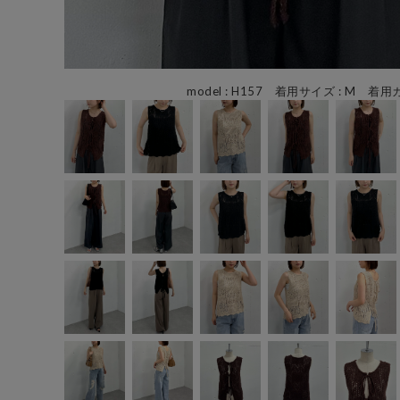
model : H157 着用サイズ : M 着