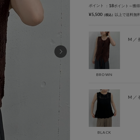
18
ポイント
：
ポイント～獲得
¥5,500
以上で送料無
M ／ 
BROWN
M ／
BLACK