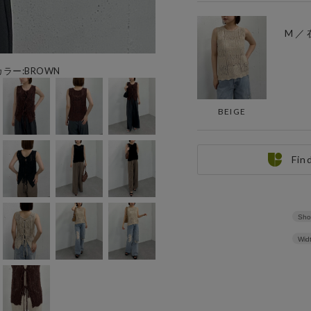
M ／
用カラー:BROWN
BEIGE
Fin
Sho
Wid