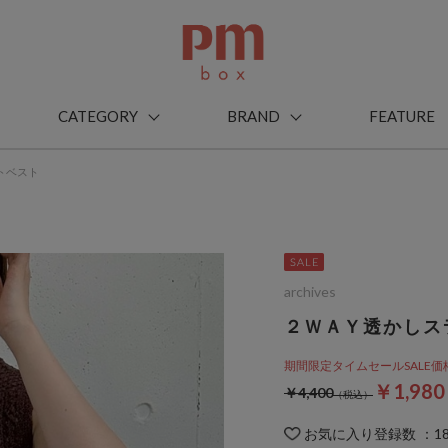
CATEGORY
BRAND
FEATURE
トベスト
archives
２ＷＡＹ透かしス
期間限定タイムセールSALE価格から
￥1,98
￥4,400
お気に入り登録数
：
1