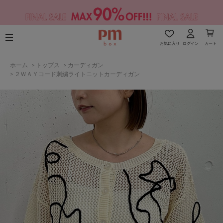
お気に入り
ログイン
カート
ホーム
>
トップス
>
カーディガン
>
２ＷＡＹコード刺繍ライトニットカーディガン