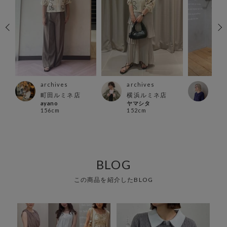
archives
archives
arc
店
町田ルミネ店
横浜ルミネ店
町田
ayano
ヤマシタ
ちゃ
156cm
152cm
159
BLOG
この商品を紹介したBLOG