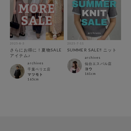
2025-8-3
2025-7-11
さらにお得に！夏物SALE
SUMMER SALE‼︎ ニット
アイテム♪
archives
archives
仙台エスパル店
ヨウ
千葉ペリエ店
161cm
マツモト
165cm