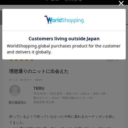
ユーザーレビュー
（1）
スタッフレビュー
（0）
絞り込み
表示：新しい順
2025.7.2
理想通りのニットに出会えた
サイズ：M
カラー：NAVY
TERU
年代:
60代
性別:
女性
身長:
141～145cm
体型:
小柄
靴のサイズ:
～23cm
普段の服のサイズ:
～XS
都道府県:
埼玉県
持っているようで持っていなかった今時に着れるカーディガンを探し
てました。