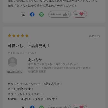
優しい色味はもちろん、短めの着丈も柔らかな編み目とアクセントに
光るボタンもとにかく好きで満足のカーディガンです
参考になった
0
Like!
1
2025.7.22
可愛いし、上品高見え！
サイズ：M
カラー：NAVY
あいもか
年代:
20代
性別:
女性
身長:
156～160cm
体型:
ふつう
靴のサイズ:
25cm
普段の服のサイズ:
M
都道府県:
三重県
ボタンがゴールドなので、上品で高見え！
とても可愛いです！
スタイルも良く見えます！！
160cm、53kgでピッタリサイズです！
参考になった
0
Like!
0