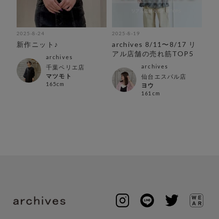
2025-8-24
2025-8-19
202
 リ
新作ニット♪
archives 8/11〜8/17 リ
ar
5
アル店舗の売れ筋TOP5
ル
archives
archives
千葉ペリエ店
マツモト
仙台エスパル店
165cm
ヨウ
161cm