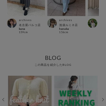
archives
archives
arc
名古屋パルコ店
池袋ルミネ店
仙台
kana
hanaka
yui
159cm
156cm
161
BLOG
この商品を紹介したBLOG