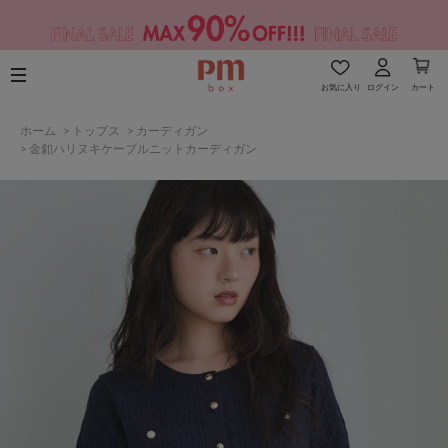
お気に入り
ログイン
カート
ホーム
>
トップス
>
カーディガン
>
金釦ハリヌキケーブルニットカーディガン