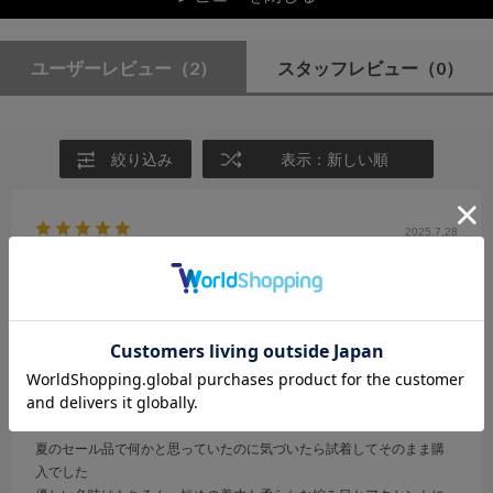
ユーザーレビュー
（2）
スタッフレビュー
（0）
絞り込み
表示：新しい順
2025.7.28
かわいくて衝動買い
サイズ：M
カラー：YELLOW
w
年代:
30代
性別:
女性
身長:
151～155cm
体型:
ふつう
靴のサイズ:
24cm
普段の服のサイズ:
S
都道府県:
神奈川県
夏のセール品で何かと思っていたのに気づいたら試着してそのまま購
入でした