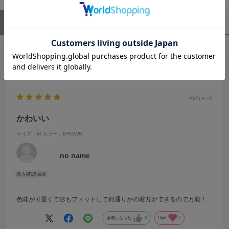
ユーザーレビュー
（1）
スタッフレビュー
（0）
絞り込み
表示：新しい順
2025.8.13
かわいい
サイズ：M
カラー：BROWN
no name
色味が可愛くて形もフィットして何通りかの着方ができるので万能！
参考になった
0
Like!
0