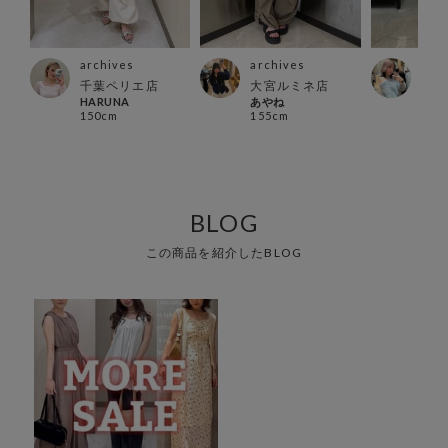
archives
archives
arc
ァイ
千葉ペリエ店
大宮ルミネ店
北千
HARUNA
あやね
miiy
150cm
155cm
152
BLOG
この商品を紹介したBLOG