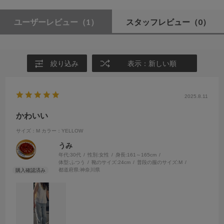
ユーザーレビュー
（1）
スタッフレビュー
（0）
絞り込み
表示：新しい順
2025.8.11
かわいい
サイズ：M
カラー：YELLOW
うみ
年代:
30代
性別:
女性
身長:
161～165cm
体型:
ふつう
靴のサイズ:
24cm
普段の服のサイズ:
M
都道府県:
神奈川県