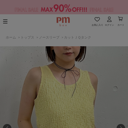
お気に入り
ログイン
カート
ホーム
>
トップス
>
ノースリーブ
>
カットＪＱタンク