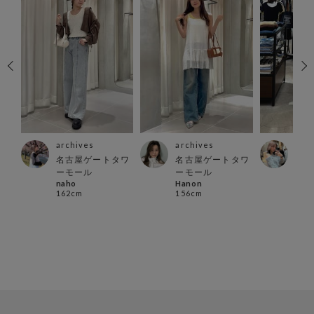
archives
archives
arc
プラ
名古屋ゲートタワ
名古屋ゲートタワ
北千
miiy
ーモール
ーモール
152
naho
Hanon
162cm
156cm