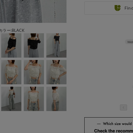
Fin
カラー:BLACK
Wid
Check the recomm