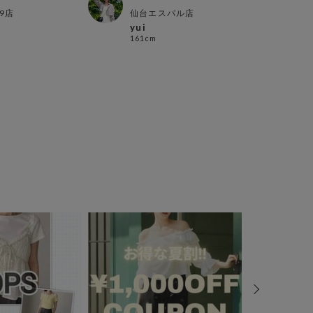
9店
仙台エスパル店
名古
yui
nan
161cm
158c