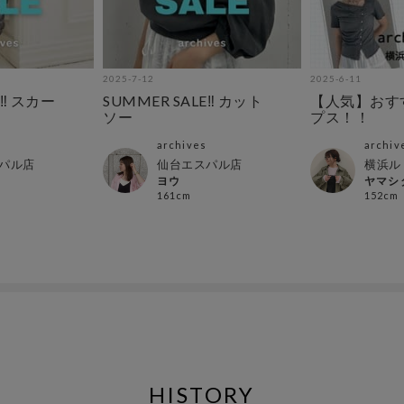
2025-7-12
2025-6-11
‼︎ スカー
SUMMER SALE‼︎ カット
【人気】おす
ソー
プス！！
archives
archiv
パル店
仙台エスパル店
横浜ル
ヨウ
ヤマシ
161cm
152cm
HISTORY