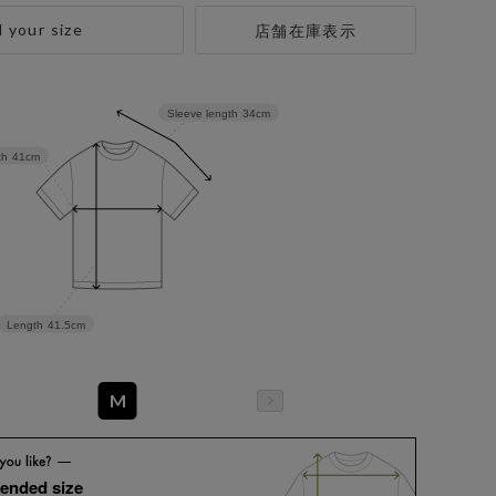
d your size
店舗在庫表示
Sleeve length
34cm
th
41cm
Length
41.5cm
M
ended size