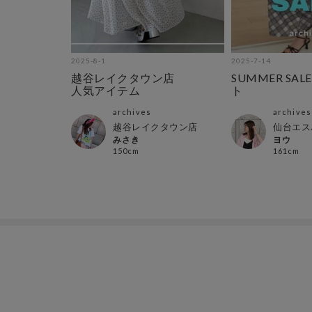
2025-8-1
2025-7-14
新作ご
越谷レイクタウン店
SUMMER SALE
人気アイテム
ト
archives
archives
ル店
越谷レイクタウン店
仙台エス
みさき
ヨウ
150cm
161cm