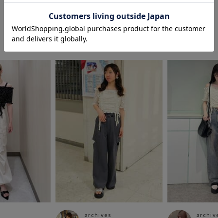
COORDINATE
この商品を使ったCOORDINATE
archives
archiv