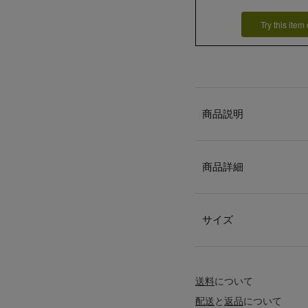
Try this item
商品説明
商品詳細
サイズ
送料
について
配送
と
返品
について