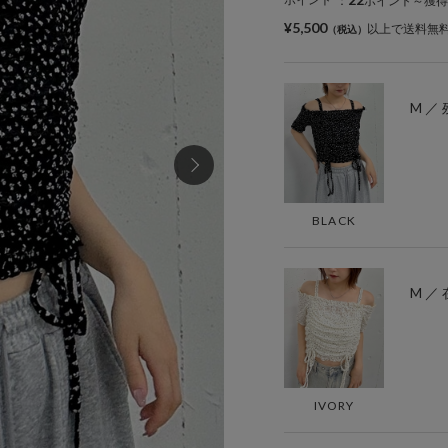
：
ポイント～獲得
¥5,500
以上で送料無
M ／ 
BLACK
M ／
IVORY