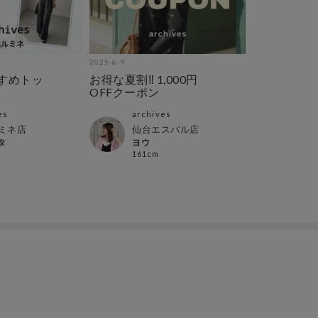
2025-6-9
2025-6-1
すめトッ
お得な夏割‼︎ 1,000円
今週店頭入
OFFクーポン
紹介します
es
archives
arch
ミネ店
仙台エスパル店
仙台
タ
ヨウ
ヨウ
161cm
161c