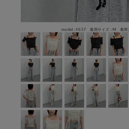
model : H157 着用サイズ : M 着用