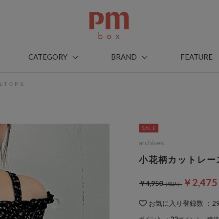
CATEGORY
BRAND
FEATURE
ルＴＯＰＳ
archives
小花柄カットレー
￥2,47
￥4,950
お気に入り登録数
：
2
22
ポイント