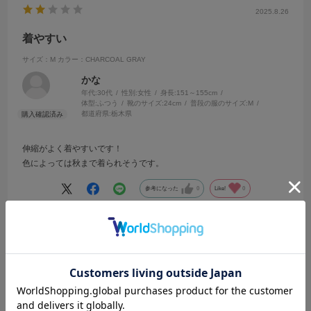
2025.8.26
着やすい
サイズ：M
カラー：CHARCOAL GRAY
かな
年代:
30代
性別:
女性
身長:
151～155cm
体型:
ふつう
靴のサイズ:
24cm
普段の服のサイズ:
M
都道府県:
栃木県
伸縮がよく着やすいです！
色によっては秋まで着られそうです。
参考になった
0
Like!
0
2025.7.15
かわいい
サイズ：M
カラー：NAVY