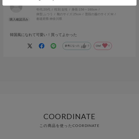
no name
年代:
20代
性別:
女性
身長:
156～160cm
体型:
ふつう
靴のサイズ:
25cm
普段の服のサイズ:
M
都道府県:
神奈川県
韓国風になれて可愛い！買ってよかった
参考になった
0
Like!
0
COORDINATE
この商品を使ったCOORDINATE