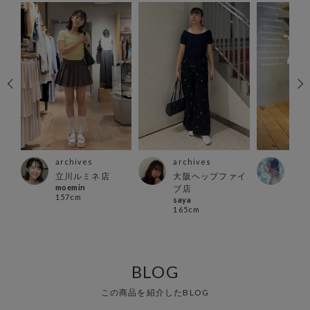
archives
archives
arc
立川ルミネ店
大阪ヘップファイ
町田
moemin
い で
ブ店
157cm
160
saya
165cm
BLOG
この商品を紹介したBLOG