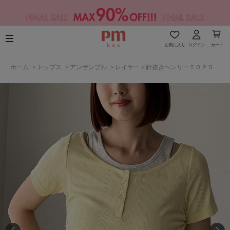
お気に入り
ログイン
カート
ホーム
>
トップス
>
アンサンブル
>
レイヤード針抜きヘンリーＴＯＰＳ