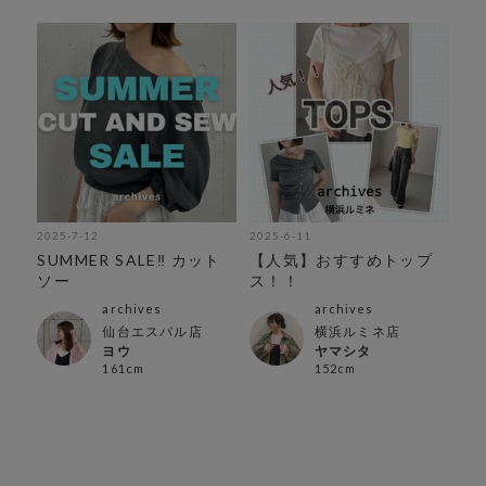
2025-7-12
2025-6-11
SUMMER SALE‼︎ カット
【人気】おすすめトップ
ソー
ス！！
archives
archives
仙台エスパル店
横浜ルミネ店
ヨウ
ヤマシタ
161cm
152cm