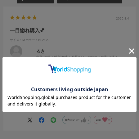
2025.8.4
一目惚れ購入💕
サイズ：M
カラー：BLACK
るき
年代:
20代
性別:
女性
身長:
161～165cm
体型:
小柄
靴のサイズ:
24cm
普段の服のサイズ:
M
都道府県:
千葉県
黒のトップスを探しに店頭へ行きました！
初めは違うトップスが気になっていましたが店員さんにおすすめされ
一目惚れしました！
キャミソールとのセットアイテムなので着回しが沢山あり、チェック
続きを読む
柄がアクセントになりカジュアルかつ今どきコーデに仕上がります！
✨上のカーディガンはキャミワンピに合わせたり違うキャミソールでも
合わせられます
参考になった
0
Like!
0
✨チェック柄のキャミはキャミワンピのインナーとして着ると可愛い‼️
✨ジーンズで買わせるとかっこいいカジュアルスタイルになりました
✨フリルスカートやミニ丈スカートとの相性も良く可愛く着こなすこと