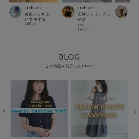
archives
archives
arc
ズ店
町田ルミネ店
天神ソラリアプラ
渋谷
い で ゆ ず な
RIN
ザ店
160cm
152
sae
166cm
BLOG
この商品を紹介したBLOG