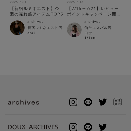
2025-7-31
2025-7-16
202
テ
【新宿ルミネエスト】今
【7/15〜7/21】レビュー
＼
週の売れ筋アイテムTOP5
ポイントキャンペーン開
ム
催‼︎
archives
archives
新宿ルミネエスト店
仙台エスパル店
arai
ヨウ
161cm