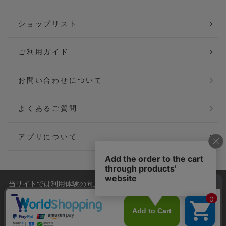
ショップリスト
ご利用ガイド
お問い合わせについて
よくあるご質問
アプリについて
当サイトでは利用体験の向上およびコンテンツの最適な提供、ト
会社概要
特定商取引法に基づく表記
ラフィックの分析を目的としてCookieを使用しています。
サイトの閲覧を継続された場合、Cookieの利用に同意したことも
ご利用規約
個人情報保護方針
のといたします。
詳細については
プライバシーポリシー
をご確認ください。