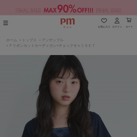
お気に入り
ログイン
カート
ホーム
>
トップス
>
アンサンブル
>
Ｆリボンカットカーディガン×チェックキャミＳＥＴ