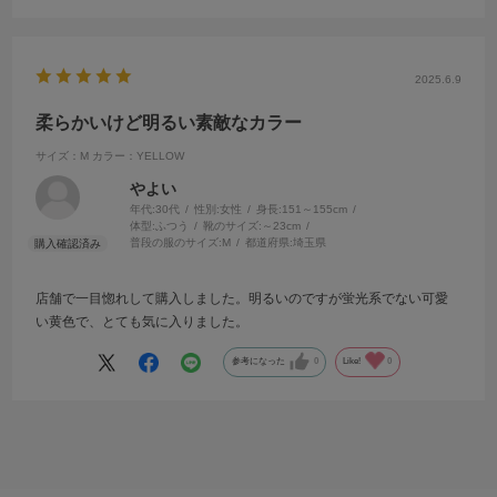
2025.6.9
柔らかいけど明るい素敵なカラー
サイズ：M
カラー：YELLOW
やよい
年代:
30代
性別:
女性
身長:
151～155cm
体型:
ふつう
靴のサイズ:
～23cm
普段の服のサイズ:
M
都道府県:
埼玉県
店舗で一目惚れして購入しました。明るいのですが蛍光系でない可愛
い黄色で、とても気に入りました。
参考になった
0
Like!
0