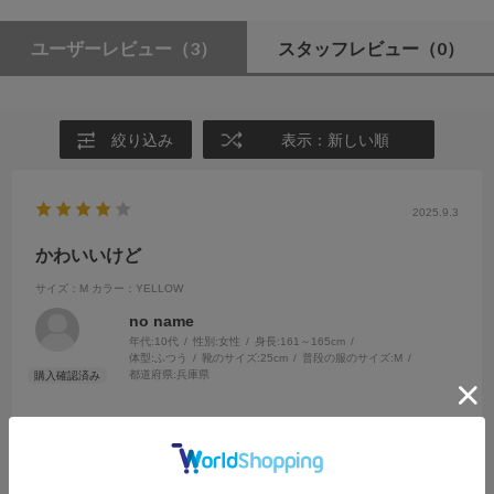
ユーザーレビュー
（3）
スタッフレビュー
（0）
絞り込み
表示：新しい順
2025.9.3
かわいいけど
サイズ：M
カラー：YELLOW
no name
年代:
10代
性別:
女性
身長:
161～165cm
体型:
ふつう
靴のサイズ:
25cm
普段の服のサイズ:
M
都道府県:
兵庫県
中には白いキャミソールを合わせてます。
新品なのに袋を開けると匂いがきつかったです。苦手な匂いだったの
で一回手洗いしてから着用しました。現在匂いは気になってません。