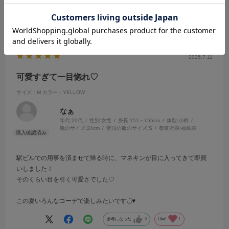
参考になった
0
Like!
0
2025.7.11
可愛すぎて一目惚れ♡
サイズ：M
カラー：YELLOW
なぁ
年代:
20代
性別:
女性
身長:
151～155cm
体型:
小柄
靴のサイズ:
24cm
普段の服のサイズ:
S
都道府県:
福島県
駅ビルでの用事を済ませて帰る時に、マネキンが目に入ってきて即買
いしました！
そのくらい目を引く可愛さでした♡
この夏いろんなコーデで楽しみたいです◡̈♥︎
参考になった
0
Like!
1