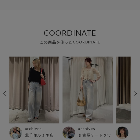
COORDINATE
この商品を使ったCOORDINATE
archives
archives
arc
ス店
北千住ルミネ店
名古屋ゲートタワ
名古