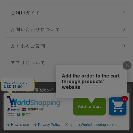
ご利用ガイド
お問い合わせについて
よくあるご質問
アプリについて
当サイトでは利用体験の向上およびコンテンツの最適な提供、ト
会社概要
特定商取引法に基づく表記
ラフィックの分析を目的としてCookieを使用しています。
サイトの閲覧を継続された場合、Cookieの利用に同意したことも
ご利用規約
個人情報保護方針
のといたします。
詳細については
プライバシーポリシー
をご確認ください。
Copyright(C) P&M co.,ltd All Rights Reserved.
承諾する