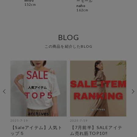
miiyu
nan
ーモール
152cm
158
naho
162cm
BLOG
この商品を紹介したBLOG
2025-7-19
2025-7-19
202
し
【Saleアイテム】人気ト
【7月前半】SALEアイテ
暑
ップ５
ム売れ筋TOP10‼︎
ス