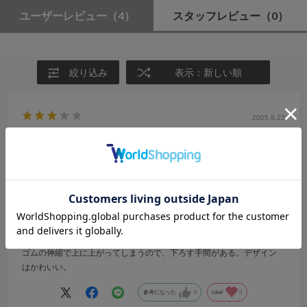
ユーザーレビュー
（4）
スタッフレビュー
（0）
絞り込み
表示：新しい順
2025.8.23
ゴムの伸縮で上に上がってしまう
サイズ：M
カラー：IVORY
みみ
年代:
30代
性別:
女性
身長:
156～160cm
体型:
ふつう
靴のサイズ:
24cm
普段の服のサイズ:
L
都道府県:
埼玉県
ゴムの伸縮で上に上がってしまうので、下ろす手間がある。デザイン
はかわいい。
参考になった
0
Like!
0