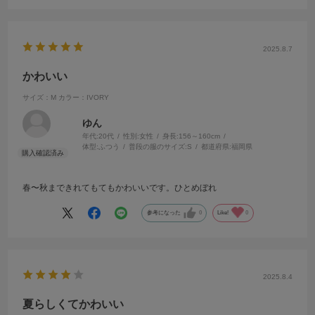
2025.8.7
かわいい
サイズ：M
カラー：IVORY
ゆん
年代:
20代
性別:
女性
身長:
156～160cm
体型:
ふつう
普段の服のサイズ:
S
都道府県:
福岡県
春〜秋まできれてもてもかわいいです。ひとめぼれ
参考になった
0
Like!
0
2025.8.4
夏らしくてかわいい