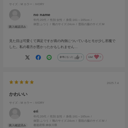
サイズ：M
カラー：IVORY
no name
年代:
20代
性別:
女性
身長:
161～165cm
体型:
ふつう
靴のサイズ:
24cm
普段の服のサイズ:
M
見た目は可愛くて満足ですが肩の内側についているヒモが少し邪魔で
した。私の着方が悪かったかもしれません…
参考になった
0
Like!
0
2025.7.4
かわいい
サイズ：M
カラー：IVORY
eri
年代:
20代
性別:
女性
身長:
161～165cm
体型:
ふつう
靴のサイズ:
24cm
普段の服のサイズ:
M
都道府県:
神奈川県