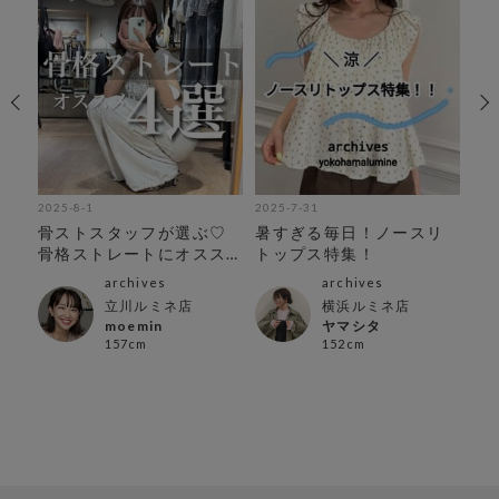
2025-8-1
2025-7-31
202
プ
骨ストスタッフが選ぶ♡
暑すぎる毎日！ノースリ
暑
骨格ストレートにオスス
トップス特集！
ス
メtops4選
archives
archives
立川ルミネ店
横浜ルミネ店
moemin
ヤマシタ
157cm
152cm