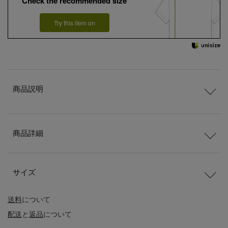
Check the recommended size
Try this item on
商品説明
商品詳細
サイズ
送料
について
配送
と
返品
について