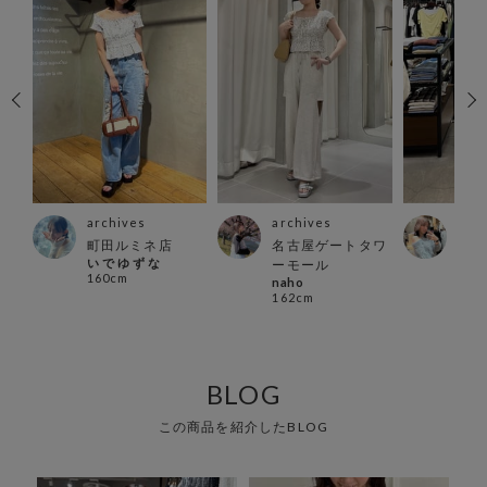
archives
archives
arc
店
町田ルミネ店
名古屋ゲートタワ
北千
い で ゆ ず な
miiy
ーモール
160cm
152
naho
162cm
BLOG
この商品を紹介したBLOG