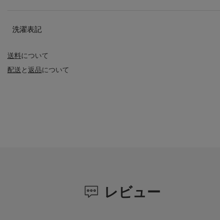
洗濯表記
送料
について
配送
と
返品
について
レビュー