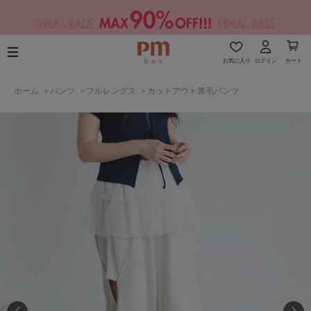
お気に入り
ログイン
カート
ホーム
>
パンツ
>
フルレングス
>
カットアウト裏毛パンツ