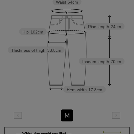
Waist
64cm
Rise length
24cm
Hip
102cm
Thickness of thigh
33.8cm
Inseam length
70cm
Hem width
17.8cm
M