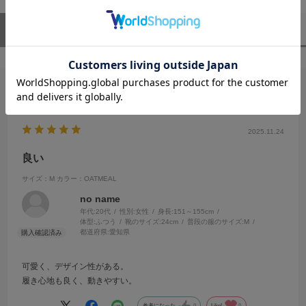
ユーザーレビュー
（1）
スタッフレビュー
（0）
絞り込み
表示：新しい順
2025.11.24
良い
サイズ：M
カラー：OATMEAL
no name
年代:
20代
性別:
女性
身長:
151～155cm
体型:
ふつう
靴のサイズ:
24cm
普段の服のサイズ:
M
都道府県:
愛知県
可愛く、デザイン性がある。
履き心地も良く、動きやすい。
参考になった
0
Like!
0