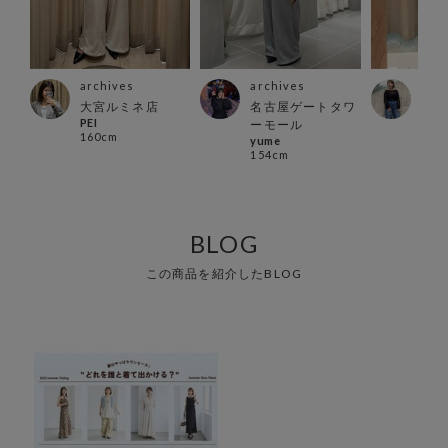
archives
archives
arc
大宮ルミネ店
名古屋ゲートタワ
郡山
PEI
まみ
ーモール
160cm
150
yume
154cm
BLOG
この商品を紹介したBLOG