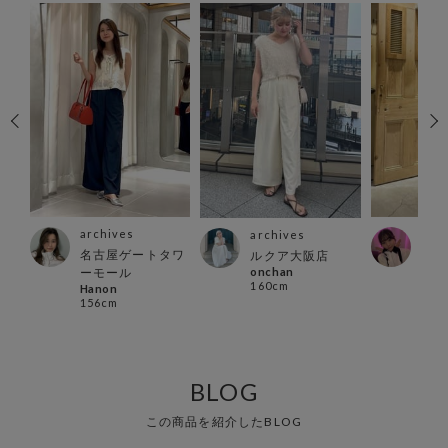
archives
arc
archives
ズ店
名古屋ゲートタワ
ルク
ルクア大阪店
カナ
onchan
ーモール
160
160cm
Hanon
156cm
BLOG
この商品を紹介したBLOG