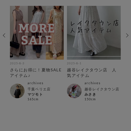
2025-8-3
2025-8-1
202
イ
さらにお得に！夏物SALE
越谷レイクタウン店 人
SU
アイテム♪
気アイテム
archives
archives
ン店
千葉ペリエ店
越谷レイクタウン店
マツモト
みさき
165cm
150cm