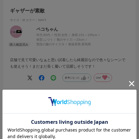
ギャザーが素敵
サイズ：M
カラー：NAVY
ペコちゃん
年代:
60代
性別:
女性
身長:
151～155cm
体型:
ふつう
靴のサイズ:
～23cm
普段の服のサイズ:
S
都道府県:
群馬県
店舗で見て可愛いなぁと思い試着したら綺麗目なので色々なシーンで
も使えそう！まだまだ長く履いて活躍しそうです！
参考になった
0
Like!
0
2025.6.19
いい！
サイズ：M
カラー：BLACK