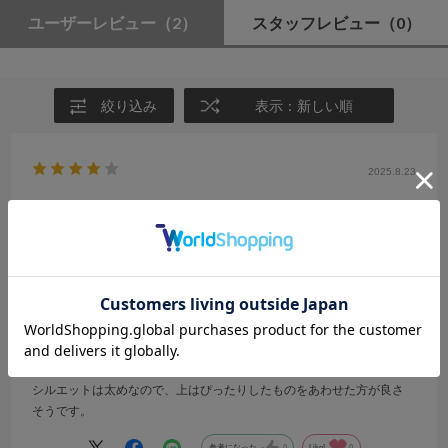
ユーザーレビュー
（2）
スタッフレビュー
（0）
絞り込み
表示：新しい順
2025.8.23
サイズ注意
サイズ：M
カラー：GREIGE
みみ
年代:
30代
性別:
女性
身長:
156～160cm
体型:
ふつう
靴のサイズ:
24cm
普段の服のサイズ:
L
都道府県:
埼玉県
ふだんLサイズですが、少しきついです。
シルエットは太めなので、上はぴったりしたものをあわせた方が良さ
そうです。
参考になった
0
Like!
0