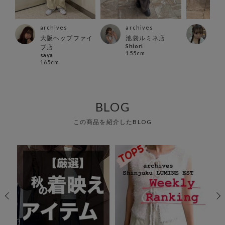
archives
archives
arc
ァイ
大阪ヘップファイ
池袋ルミネ店
池袋
Shiori
han
ブ店
155cm
156
saya
165cm
BLOG
この商品を紹介したBLOG