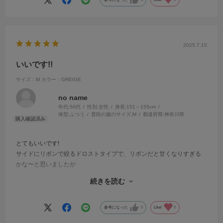
2025.7.15
いいです!!
サイズ：M
カラー：GREIGE
no name
年代:
50代
性別:
女性
身長:
151～155cm
体型:
ふつう
普段の服のサイズ:
M
都道府県:
神奈川県
とてもいいです!
サイドにリボンで絞るドロストタイプで、リボンだと甘くなりすぎる
かな〜と思いましたが
色をGREIGEにしたのでなので甘くなりすぎず
続きを読む
いい感じにポイントになって
他と違うカーゴパンツでとても気に入りました。サイズも今風ゆった
りでいいです!
参考になった
0
Like!
0