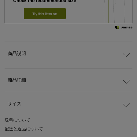
Check the recommended size
Try this item on
商品説明
商品詳細
サイズ
送料
について
配送
と
返品
について