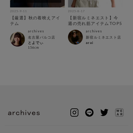
2025-9-11
2025-8-17
202
ブ紹
【厳選】秋の着映えアイ
【新宿ルミネエスト】今
【
の
テム
週の売れ筋アイテムTOP5
介
新
archives
archives
名古屋パルコ店
新宿ルミネエスト店
とよでぃ
arai
156cm