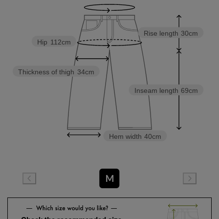
Rise length
30cm
Hip
112cm
Thickness of thigh
34cm
Inseam length
69cm
Hem width
40cm
M